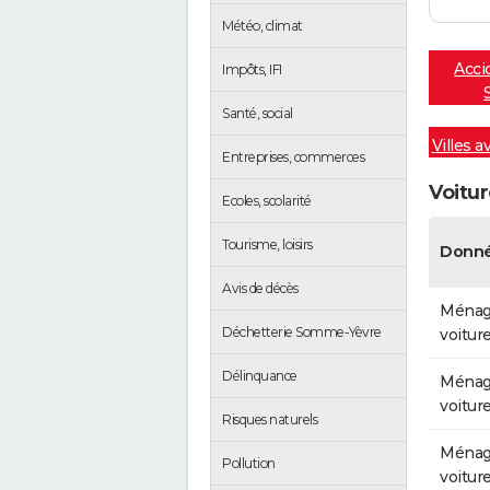
Météo, climat
Acci
Impôts, IFI
Santé, social
Villes a
Entreprises, commerces
Voitu
Ecoles, scolarité
Tourisme, loisirs
Donné
Avis de décès
Ménag
Déchetterie Somme-Yèvre
voitur
Délinquance
Ménag
voitur
Risques naturels
Ménag
Pollution
voitur