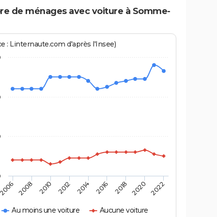
e de ménages avec voiture à Somme-
e : Linternaute.com d'après l'Insee)
0
0
0
0
2022
2014
2006
2016
2008
2018
2010
2020
2012
Au moins une voiture
Aucune voiture