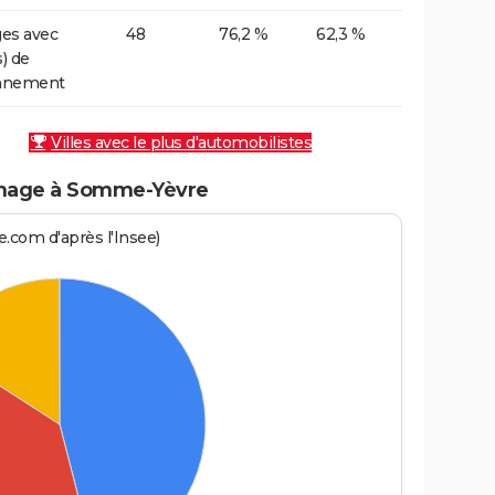
es avec
48
76,2 %
62,3 %
s) de
onnement
Villes avec le plus d'automobilistes
énage à Somme-Yèvre
.com d'après l'Insee)