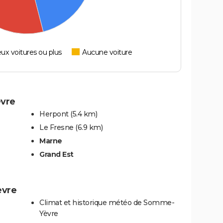
ux voitures ou plus
Aucune voiture
èvre
Herpont
(5.4 km)
Le Fresne
(6.9 km)
Marne
Grand Est
èvre
Climat et historique météo de Somme-
Yèvre