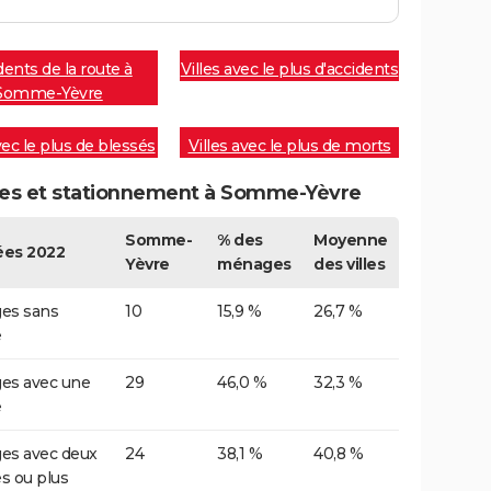
dents de la route à
Villes avec le plus d'accidents
Somme-Yèvre
vec le plus de blessés
Villes avec le plus de morts
res et stationnement à Somme-Yèvre
Somme-
% des
Moyenne
es 2022
Yèvre
ménages
des villes
es sans
10
15,9 %
26,7 %
e
es avec une
29
46,0 %
32,3 %
e
es avec deux
24
38,1 %
40,8 %
es ou plus