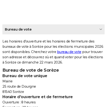
City break
Voyage de noces
Climat
Destinations
Voyage nature
Forum
+
PHOTO
GUIDES D'ACHAT
BONS PLANS
Bureau de vote
CARTE DE VOEUX
Les horaires d'ouverture et les horaires de fermeture des
Carte Bonne année
Carte Pâques
Carte de Noël
Carte Saint-Valentin
Carte d'anniversaire
DICTIONNAIRE
bureaux de vote à Sorèze pour les élections municipales 2026
sont disponibles. Cherchez votre
bureau de vote
pour trouver
Biographies
Expressions
Dictionnaire
Citations
Proverbes
PROGRAMME TV
son adresse et découvrez où et quand voter pour les élections
à Sorèze ce dimanche 22 mars 2026.
COPAINS D'AVANT
Bureau de vote de Sorèze
Se connecter
Collèges
Universités
Service militaire
S'inscrire
Lycées
Primaires
Entreprises
Avis de recherche
AVIS DE DÉCÈS
Bureau de vote unique
Mairie
FORUM
25 route de Dourgne
81540 Sorèze
Lifestyle
Sport
Television
Cinema
Bricolage
Culture
Auto
Voyage
Horaire d'ouverture et de fermeture
Ouverture : 8 heures