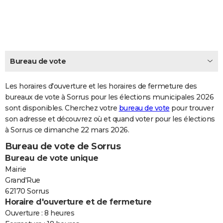
City break
Voyage de noces
Climat
Destinations
Voyage nature
Forum
+
PHOTO
GUIDES D'ACHAT
BONS PLANS
Bureau de vote
CARTE DE VOEUX
Les horaires d'ouverture et les horaires de fermeture des
Carte Bonne année
Carte Pâques
Carte de Noël
Carte Saint-Valentin
Carte d'anniversaire
DICTIONNAIRE
bureaux de vote à Sorrus pour les élections municipales 2026
sont disponibles. Cherchez votre
bureau de vote
pour trouver
Biographies
Expressions
Dictionnaire
Citations
Proverbes
PROGRAMME TV
son adresse et découvrez où et quand voter pour les élections
à Sorrus ce dimanche 22 mars 2026.
COPAINS D'AVANT
Bureau de vote de Sorrus
Se connecter
Collèges
Universités
Service militaire
S'inscrire
Lycées
Primaires
Entreprises
Avis de recherche
AVIS DE DÉCÈS
Bureau de vote unique
Mairie
FORUM
Grand'Rue
62170 Sorrus
Lifestyle
Sport
Television
Cinema
Bricolage
Culture
Auto
Voyage
Horaire d'ouverture et de fermeture
Ouverture : 8 heures