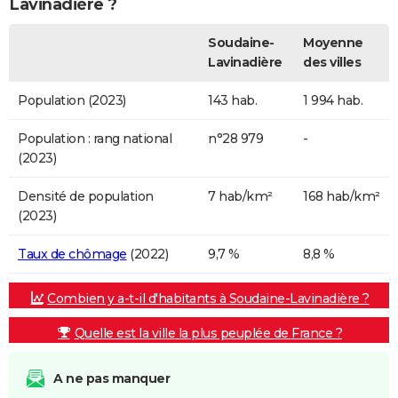
Lavinadière ?
Soudaine-
Moyenne
Lavinadière
des villes
Population (2023)
143 hab.
1 994 hab.
Population : rang national
n°28 979
-
(2023)
Densité de population
7 hab/km²
168 hab/km²
(2023)
Taux de chômage
(2022)
9,7 %
8,8 %
Combien y a-t-il d'habitants à Soudaine-Lavinadière ?
Quelle est la ville la plus peuplée de France ?
A ne pas manquer