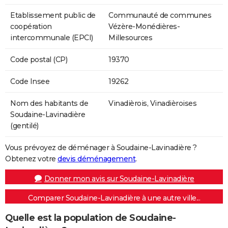
Etablissement public de
Communauté de communes
coopération
Vézère-Monédières-
intercommunale (EPCI)
Millesources
Code postal (CP)
19370
Code Insee
19262
Nom des habitants de
Vinadièrois, Vinadièroises
Soudaine-Lavinadière
(gentilé)
Vous prévoyez de déménager à Soudaine-Lavinadière ?
Obtenez votre
devis déménagement
.
Donner mon avis sur Soudaine-Lavinadière
Comparer Soudaine-Lavinadière à une autre ville...
Quelle est la population de Soudaine-