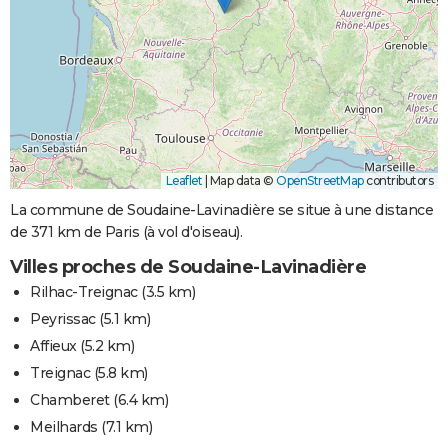
Leaflet
|
Map data ©
OpenStreetMap
contributors
La commune de Soudaine-Lavinadière se situe à une distance
de 371 km de Paris (à vol d'oiseau).
Villes proches de Soudaine-Lavinadière
Rilhac-Treignac
(3.5 km)
Peyrissac
(5.1 km)
Affieux
(5.2 km)
Treignac
(5.8 km)
Chamberet
(6.4 km)
Meilhards
(7.1 km)