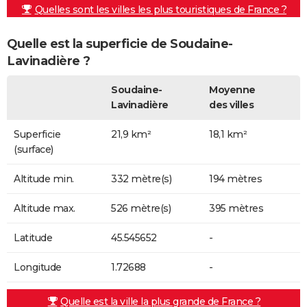
Quelles sont les villes les plus touristiques de France ?
Quelle est la superficie de Soudaine-
Lavinadière ?
Soudaine-
Moyenne
Lavinadière
des villes
Superficie
21,9 km²
18,1 km²
(surface)
Altitude min.
332 mètre(s)
194 mètres
Altitude max.
526 mètre(s)
395 mètres
Latitude
45.545652
-
Longitude
1.72688
-
Quelle est la ville la plus grande de France ?