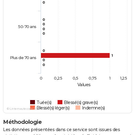
0
0
0
50-70 ans
0
0
0
1
Plus de 70 ans
0
0
0
0,25
0,5
0,75
1
1,25
Values
Tuée(s)
Blessé(s) grave(s)
Blessé(s) léger(s)
Indemne(s)
© Linternaute.com 2026
Méthodologie
Les données présentées dans ce service sont issues des