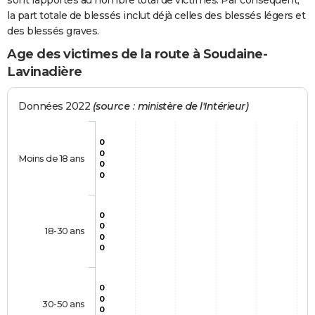
sont rapportés au nombre total de victimes. Par conséquent,
la part totale de blessés inclut déjà celles des blessés légers et
des blessés graves.
Age des victimes de la route à Soudaine-
Lavinadière
Données 2022
(source : ministère de l'Intérieur)
0
0
Moins de 18 ans
0
0
0
0
18-30 ans
0
0
0
0
30-50 ans
0