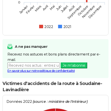
0
Février
Mai
Août
Novembre
Mars
Juin
Septembre
Décembre
Janvier
Avril
Juillet
Octobre
2022
2021
A ne pas manquer
Recevez nos astuces et bons plans directement par e-
mail.
Je m'abonne
En savoir plus sur notre politique de confidentialité
Victimes d'accidents de la route à Soudaine-
Lavinadière
Données 2022
(source : ministère de l'Intérieur)