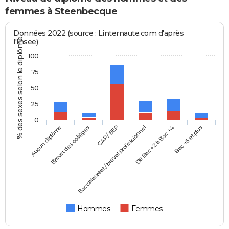
femmes à Steenbecque
Données 2022 (source : Linternaute.com d'après
% des sexes selon le diplôme
l'Insee)
100
75
50
25
0
Aucun diplôme
Baccalauréat / brevet professionnel
CAP / BEP
Bac +5 et plus
Brevet des collèges
De Bac +2 à Bac +4
Hommes
Femmes