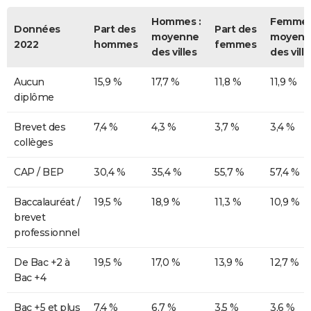
Hommes :
Femmes
Données
Part des
Part des
moyenne
moyenn
2022
hommes
femmes
des villes
des ville
Aucun
15,9 %
17,7 %
11,8 %
11,9 %
diplôme
Brevet des
7,4 %
4,3 %
3,7 %
3,4 %
collèges
CAP / BEP
30,4 %
35,4 %
55,7 %
57,4 %
Baccalauréat /
19,5 %
18,9 %
11,3 %
10,9 %
brevet
professionnel
De Bac +2 à
19,5 %
17,0 %
13,9 %
12,7 %
Bac +4
Bac +5 et plus
7,4 %
6,7 %
3,5 %
3,6 %