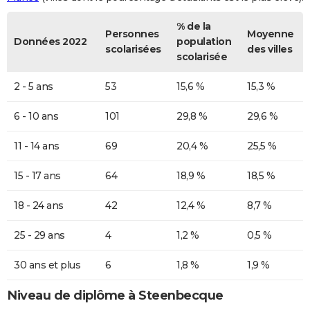
% de la
Personnes
Moyenne
Données 2022
population
scolarisées
des villes
scolarisée
2 - 5 ans
53
15,6 %
15,3 %
6 - 10 ans
101
29,8 %
29,6 %
11 - 14 ans
69
20,4 %
25,5 %
15 - 17 ans
64
18,9 %
18,5 %
18 - 24 ans
42
12,4 %
8,7 %
25 - 29 ans
4
1,2 %
0,5 %
30 ans et plus
6
1,8 %
1,9 %
Niveau de diplôme à Steenbecque