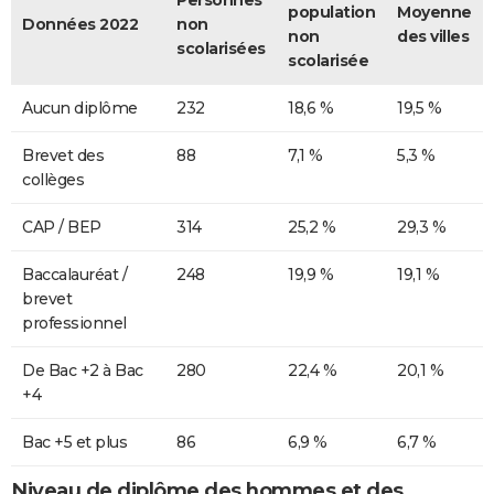
population
Moyenne
Données 2022
non
non
des villes
scolarisées
scolarisée
Aucun diplôme
232
18,6 %
19,5 %
Brevet des
88
7,1 %
5,3 %
collèges
CAP / BEP
314
25,2 %
29,3 %
Baccalauréat /
248
19,9 %
19,1 %
brevet
professionnel
De Bac +2 à Bac
280
22,4 %
20,1 %
+4
Bac +5 et plus
86
6,9 %
6,7 %
Niveau de diplôme des hommes et des