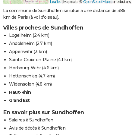
Leaflet
|
Map data ©
OpenStreetMap
contributors
La commune de Sundhoffen se situe à une distance de 386
km de Paris (à vol d'oiseau).
Villes proches de Sundhoffen
Logelheim
(2.4 km)
Andolsheim
(2.7 km)
Appenwihr
(3 km)
Sainte-Croix-en-Plaine
(4.1 km)
Horbourg-Wihr
(4.6 km)
Hettenschlag
(4.7 km)
Widensolen
(4.8 km)
Haut-Rhin
Grand Est
En savoir plus sur Sundhoffen
Salaires à Sundhoffen
Avis de décès à Sundhoffen