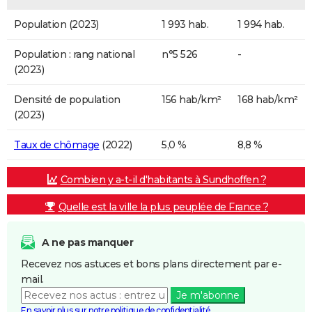
Population (2023)
1 993 hab.
1 994 hab.
Population : rang national
n°5 526
-
(2023)
Densité de population
156 hab/km²
168 hab/km²
(2023)
Taux de chômage
(2022)
5,0 %
8,8 %
Combien y a-t-il d'habitants à Sundhoffen ?
Quelle est la ville la plus peuplée de France ?
A ne pas manquer
Recevez nos astuces et bons plans directement par e-
mail.
Je m'abonne
En savoir plus sur notre politique de confidentialité