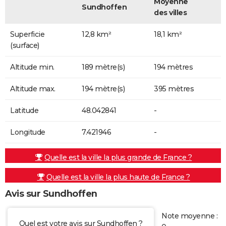
Moyenne
Sundhoffen
des villes
Superficie
12,8 km²
18,1 km²
(surface)
Altitude min.
189 mètre(s)
194 mètres
Altitude max.
194 mètre(s)
395 mètres
Latitude
48.042841
-
Longitude
7.421946
-
Quelle est la ville la plus grande de France ?
Quelle est la ville la plus haute de France ?
Avis sur Sundhoffen
Note moyenne :
Quel est votre avis sur Sundhoffen ?