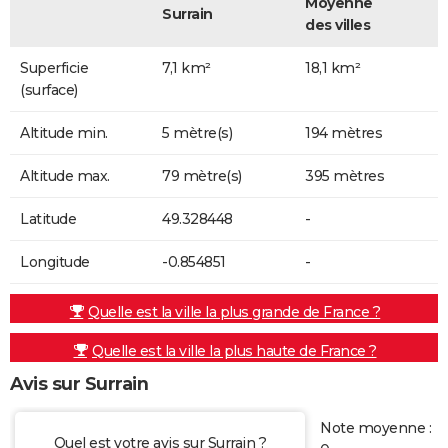
Moyenne
Surrain
des villes
Superficie
7,1 km²
18,1 km²
(surface)
Altitude min.
5 mètre(s)
194 mètres
Altitude max.
79 mètre(s)
395 mètres
Latitude
49.328448
-
Longitude
-0.854851
-
Quelle est la ville la plus grande de France ?
Quelle est la ville la plus haute de France ?
Avis sur Surrain
Note moyenne :
Quel est votre avis sur Surrain ?