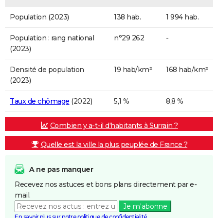
Population (2023)
138 hab.
1 994 hab.
Population : rang national
n°29 262
-
(2023)
Densité de population
19 hab/km²
168 hab/km²
(2023)
Taux de chômage
(2022)
5,1 %
8,8 %
Combien y a-t-il d'habitants à Surrain ?
Quelle est la ville la plus peuplée de France ?
A ne pas manquer
Recevez nos astuces et bons plans directement par e-
mail.
Je m'abonne
En savoir plus sur notre politique de confidentialité