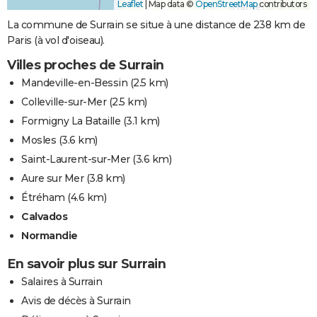
Leaflet
|
Map data ©
OpenStreetMap
contributors
La commune de Surrain se situe à une distance de 238 km de
Paris (à vol d'oiseau).
Villes proches de Surrain
Mandeville-en-Bessin
(2.5 km)
Colleville-sur-Mer
(2.5 km)
Formigny La Bataille
(3.1 km)
Mosles
(3.6 km)
Saint-Laurent-sur-Mer
(3.6 km)
Aure sur Mer
(3.8 km)
Étréham
(4.6 km)
Calvados
Normandie
En savoir plus sur Surrain
Salaires à Surrain
Avis de décès à Surrain