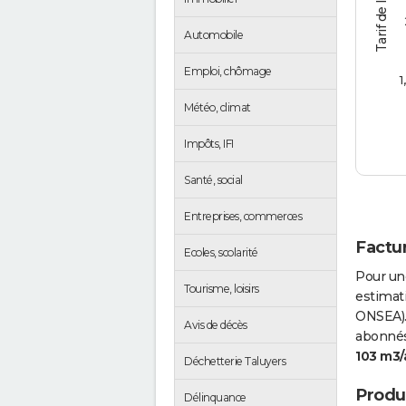
Automobile
Emploi, chômage
1
Météo, climat
Impôts, IFI
Santé, social
Entreprises, commerces
Factur
Ecoles, scolarité
Pour un
Tourisme, loisirs
estimati
ONSEA).
Avis de décès
abonnés 
103 m3/
Déchetterie Taluyers
Produc
Délinquance