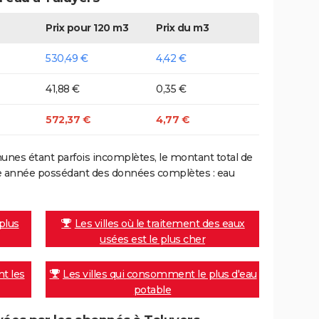
Prix pour 120 m3
Prix du m3
530,49 €
4,42 €
41,88 €
0,35 €
572,37 €
4,77 €
nes étant parfois incomplètes, le montant total de
ière année possédant des données complètes : eau
 plus
Les villes où le traitement des eaux
usées est le plus cher
nt les
Les villes qui consomment le plus d'eau
potable