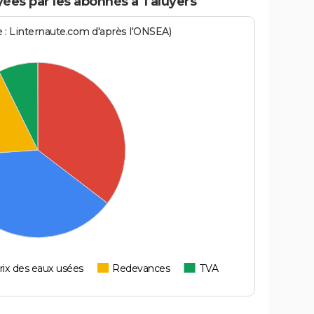
ées par les abonnés à Taluyers
ce : Linternaute.com d'après l'ONSEA)
rix des eaux usées
Redevances
TVA