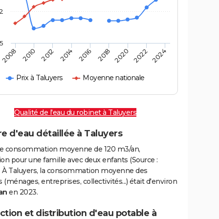
2
,5
2016
2020
2010
2024
2014
2018
2008
2022
2012
Prix à Taluyers
Moyenne nationale
Qualité de l'eau du robinet à Taluyers
e d'eau détaillée à Taluyers
e consommation moyenne de 120 m3/an,
on pour une famille avec deux enfants (Source :
 À Taluyers, la consommation moyenne des
(ménages, entreprises, collectivités...) était d'environ
an
en 2023.
tion et distribution d'eau potable à