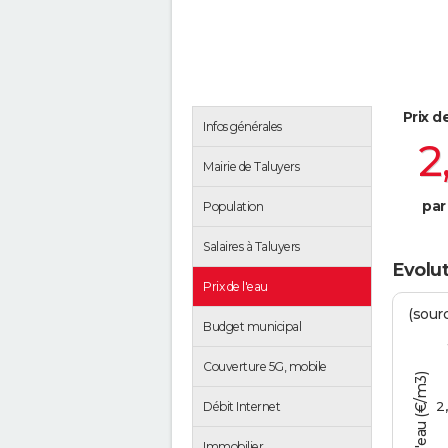
Prix d
Infos générales
2
Mairie de Taluyers
par
Population
Salaires à Taluyers
Evolut
Prix de l'eau
(sour
Budget municipal
Couverture 5G, mobile
Tarif de l'eau (€/m3)
2
Débit Internet
Immobilier