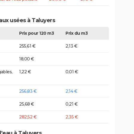
eaux usées à Taluyers
Prix pour 120 m3
Prix du m3
255,61 €
2,13 €
18,00 €
ables,
1,22 €
0,01 €
256,83 €
2,14 €
25,68 €
0,21 €
282,52 €
2,35 €
d'eau à Taluyers