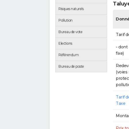
Taluy
Risques naturels
Donné
Pollution
Bureau de vote
Tarif d
Elections
- dont
fixe)
Référendum
Redeva
Bureau de poste
(voies
protec
polluti
Tarif 
Taxe
Montan
Prix to