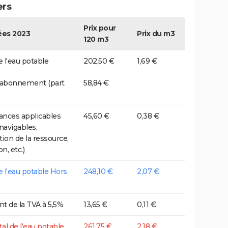
ers
Prix pour
es 2023
Prix du m3
120 m3
e l'eau potable
202,50 €
1,69 €
 abonnement (part
58,84 €
nces applicables
45,60 €
0,38 €
 navigables,
tion de la ressource,
on, etc.)
de l'eau potable Hors
248,10 €
2,07 €
t de la TVA à 5,5%
13,65 €
0,11 €
tal de l'eau potable
261,75 €
2,18 €