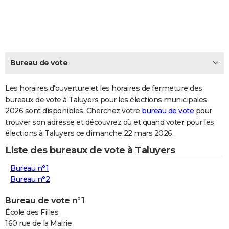
City break
Voyage de noces
Climat
Destinations
Voyage nature
Forum
+
PHOTO
GUIDES D'ACHAT
BONS PLANS
Bureau de vote
CARTE DE VOEUX
Les horaires d'ouverture et les horaires de fermeture des
Carte Bonne année
Carte Pâques
Carte de Noël
Carte Saint-Valentin
Carte d'anniversaire
DICTIONNAIRE
bureaux de vote à Taluyers pour les élections municipales
2026 sont disponibles. Cherchez votre
bureau de vote
pour
Biographies
Expressions
Dictionnaire
Citations
Proverbes
PROGRAMME TV
trouver son adresse et découvrez où et quand voter pour les
élections à Taluyers ce dimanche 22 mars 2026.
COPAINS D'AVANT
Liste des bureaux de vote à Taluyers
Se connecter
Collèges
Universités
Service militaire
S'inscrire
Lycées
Primaires
Entreprises
Avis de recherche
AVIS DE DÉCÈS
Bureau n°1
FORUM
Bureau n°2
Lifestyle
Sport
Television
Cinema
Bricolage
Culture
Auto
Voyage
Bureau de vote n°1
École des Filles
160 rue de la Mairie