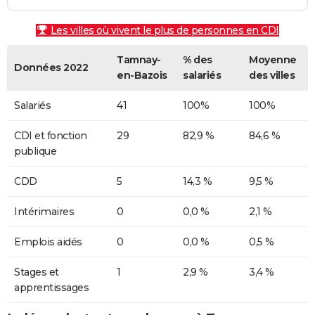
Les villes où vivent le plus de personnes en CDI
Tamnay-
% des
Moyenne
Données 2022
en-Bazois
salariés
des villes
Salariés
41
100%
100%
CDI et fonction
29
82,9 %
84,6 %
publique
CDD
5
14,3 %
9,5 %
Intérimaires
0
0,0 %
2,1 %
Emplois aidés
0
0,0 %
0,5 %
Stages et
1
2,9 %
3,4 %
apprentissages