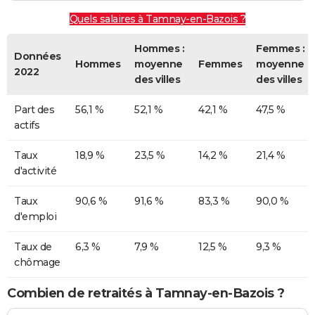
Quels salaires à Tamnay-en-Bazois ?
Hommes :
Femmes :
Données
Hommes
moyenne
Femmes
moyenne
2022
des villes
des villes
Part des
56,1 %
52,1 %
42,1 %
47,5 %
actifs
Taux
18,9 %
23,5 %
14,2 %
21,4 %
d'activité
Taux
90,6 %
91,6 %
83,3 %
90,0 %
d'emploi
Taux de
6,3 %
7,9 %
12,5 %
9,3 %
chômage
Combien de retraités à Tamnay-en-Bazois ?