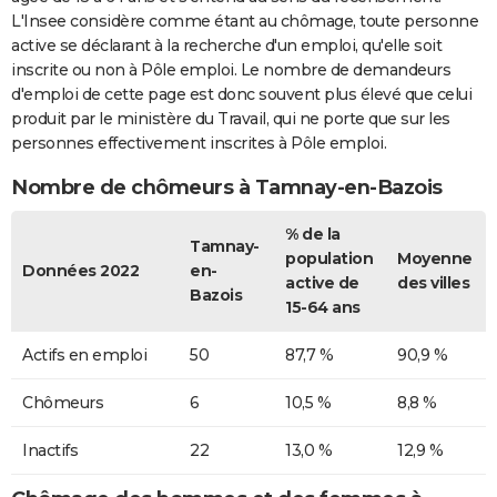
L'Insee considère comme étant au chômage, toute personne
active se déclarant à la recherche d'un emploi, qu'elle soit
inscrite ou non à Pôle emploi. Le nombre de demandeurs
d'emploi de cette page est donc souvent plus élevé que celui
produit par le ministère du Travail, qui ne porte que sur les
personnes effectivement inscrites à Pôle emploi.
Nombre de chômeurs à Tamnay-en-Bazois
% de la
Tamnay-
population
Moyenne
Données 2022
en-
active de
des villes
Bazois
15-64 ans
Actifs en emploi
50
87,7 %
90,9 %
Chômeurs
6
10,5 %
8,8 %
Inactifs
22
13,0 %
12,9 %