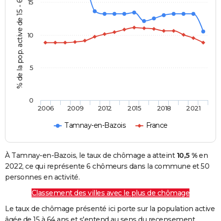
% de la pop. active de 15 - 64 ans
15
10
5
0
2006
2009
2012
2015
2018
2021
Tamnay-en-Bazois
France
À Tamnay-en-Bazois, le taux de chômage a atteint
10,5 %
en
2022, ce qui représente 6 chômeurs dans la commune et 50
personnes en activité.
Classement des villes avec le plus de chômage
Le taux de chômage présenté ici porte sur la population active
âgée de 15 à 64 ans et s'entend au sens du recensement.