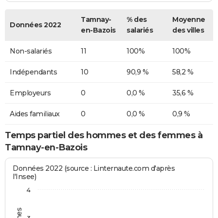
Tamnay-
% des
Moyenne
Données 2022
en-Bazois
salariés
des villes
Non-salariés
11
100%
100%
Indépendants
10
90,9 %
58,2 %
Employeurs
0
0,0 %
35,6 %
Aides familiaux
0
0,0 %
0,9 %
Temps partiel des hommes et des femmes à
Tamnay-en-Bazois
Données 2022 (source : Linternaute.com d'après
l'Insee)
4