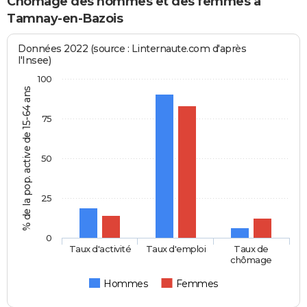
Chômage des hommes et des femmes à
Tamnay-en-Bazois
Données 2022 (source : Linternaute.com d'après
l'Insee)
100
% de la pop. active de 15-64 ans
75
50
25
0
Taux d'activité
Taux d'emploi
Taux de
chômage
Hommes
Femmes