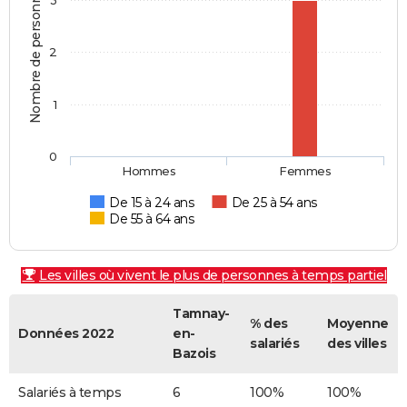
Nombre de personnes
3
2
1
0
Hommes
Femmes
De 15 à 24 ans
De 25 à 54 ans
De 55 à 64 ans
Les villes où vivent le plus de personnes à temps partiel
Tamnay-
% des
Moyenne
Données 2022
en-
salariés
des villes
Bazois
Salariés à temps
6
100%
100%