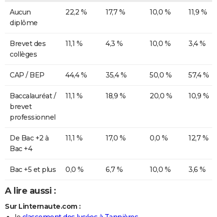
Aucun
22,2 %
17,7 %
10,0 %
11,9 %
diplôme
Brevet des
11,1 %
4,3 %
10,0 %
3,4 %
collèges
CAP / BEP
44,4 %
35,4 %
50,0 %
57,4 %
Baccalauréat /
11,1 %
18,9 %
20,0 %
10,9 %
brevet
professionnel
De Bac +2 à
11,1 %
17,0 %
0,0 %
12,7 %
Bac +4
Bac +5 et plus
0,0 %
6,7 %
10,0 %
3,6 %
A lire aussi :
Sur Linternaute.com :