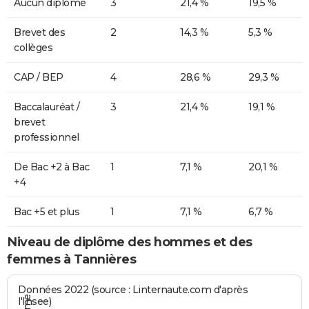
Aucun diplôme
3
21,4 %
19,5 %
Brevet des
2
14,3 %
5,3 %
collèges
CAP / BEP
4
28,6 %
29,3 %
Baccalauréat /
3
21,4 %
19,1 %
brevet
professionnel
De Bac +2 à Bac
1
7,1 %
20,1 %
+4
Bac +5 et plus
1
7,1 %
6,7 %
Niveau de diplôme des hommes et des
femmes à Tannières
Données 2022 (source : Linternaute.com d'après
l'Insee)