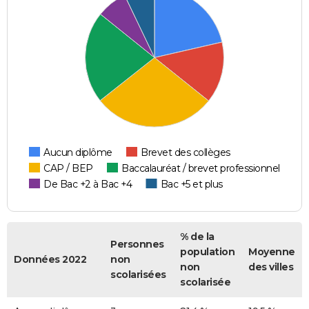
Aucun diplôme
Brevet des collèges
CAP / BEP
Baccalauréat / brevet professionnel
De Bac +2 à Bac +4
Bac +5 et plus
% de la
Personnes
population
Moyenne
Données 2022
non
non
des villes
scolarisées
scolarisée