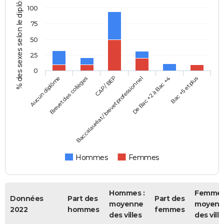
% des sexes selon le diplôme
100
75
50
25
0
Aucun diplôme
Baccalauréat / brevet professionnel
CAP / BEP
Bac +5 et plus
Brevet des collèges
De Bac +2 à Bac +4
Hommes
Femmes
Hommes :
Femmes
Données
Part des
Part des
moyenne
moyenn
2022
hommes
femmes
des villes
des ville