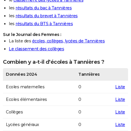
le
classement des lycées à Tannières
les
résultats du bac à Tannières
les
résultats du brevet à Tannières
les
résultats du BTS à Tannières
Sur le Journal des Femmes :
La liste des
écoles, collèges, lycées de Tannières
Le classement des collèges
Combien y a-t-il d'écoles à Tannières ?
Données 2024
Tannières
Ecoles maternelles
0
Liste
Ecoles élémentaires
0
Liste
Collèges
0
Liste
Lycées généraux
0
Liste