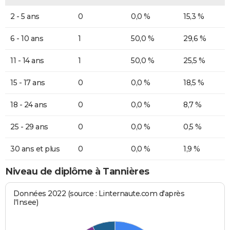
2 - 5 ans
0
0,0 %
15,3 %
6 - 10 ans
1
50,0 %
29,6 %
11 - 14 ans
1
50,0 %
25,5 %
15 - 17 ans
0
0,0 %
18,5 %
18 - 24 ans
0
0,0 %
8,7 %
25 - 29 ans
0
0,0 %
0,5 %
30 ans et plus
0
0,0 %
1,9 %
Niveau de diplôme à Tannières
Données 2022 (source : Linternaute.com d'après
l'Insee)