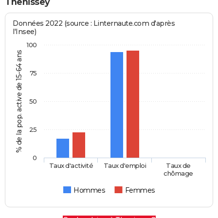
Thenissey
Données 2022 (source : Linternaute.com d'après
l'Insee)
100
% de la pop. active de 15-64 ans
75
50
25
0
Taux d'activité
Taux d'emploi
Taux de
chômage
Hommes
Femmes