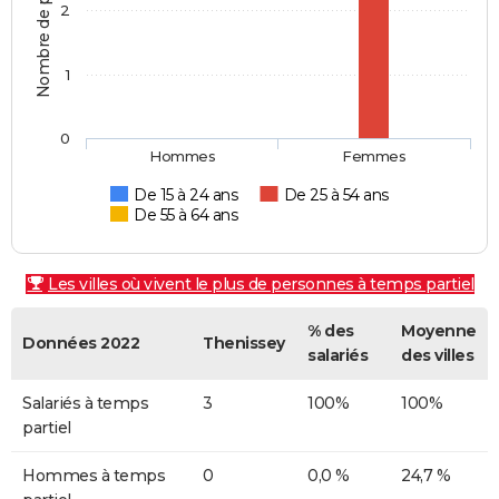
Nombre de personnes
2
1
0
Hommes
Femmes
De 15 à 24 ans
De 25 à 54 ans
De 55 à 64 ans
Les villes où vivent le plus de personnes à temps partiel
% des
Moyenne
Données 2022
Thenissey
salariés
des villes
Salariés à temps
3
100%
100%
partiel
Hommes à temps
0
0,0 %
24,7 %