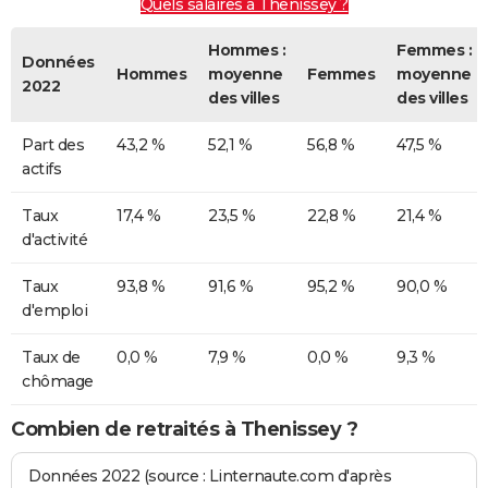
Quels salaires à Thenissey ?
Hommes :
Femmes :
Données
Hommes
moyenne
Femmes
moyenne
2022
des villes
des villes
Part des
43,2 %
52,1 %
56,8 %
47,5 %
actifs
Taux
17,4 %
23,5 %
22,8 %
21,4 %
d'activité
Taux
93,8 %
91,6 %
95,2 %
90,0 %
d'emploi
Taux de
0,0 %
7,9 %
0,0 %
9,3 %
chômage
Combien de retraités à Thenissey ?
Données 2022 (source : Linternaute.com d'après