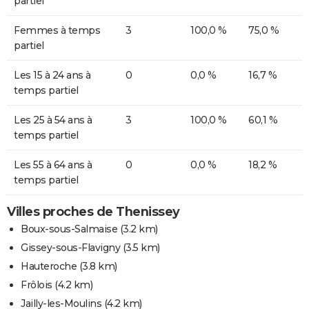
partiel
Femmes à temps
3
100,0 %
75,0 %
partiel
Les 15 à 24 ans à
0
0,0 %
16,7 %
temps partiel
Les 25 à 54 ans à
3
100,0 %
60,1 %
temps partiel
Les 55 à 64 ans à
0
0,0 %
18,2 %
temps partiel
Villes proches de Thenissey
Boux-sous-Salmaise
(3.2 km)
Gissey-sous-Flavigny
(3.5 km)
Hauteroche
(3.8 km)
Frôlois
(4.2 km)
Jailly-les-Moulins
(4.2 km)