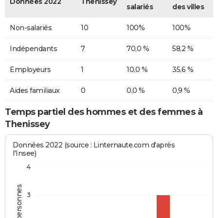
Données 2022
Thenissey
salariés
des villes
Non-salariés
10
100%
100%
Indépendants
7
70,0 %
58,2 %
Employeurs
1
10,0 %
35,6 %
Aides familiaux
0
0,0 %
0,9 %
Temps partiel des hommes et des femmes à
Thenissey
Données 2022 (source : Linternaute.com d'après
l'Insee)
4
3