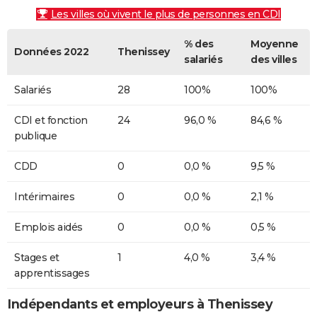
Les villes où vivent le plus de personnes en CDI
% des
Moyenne
Données 2022
Thenissey
salariés
des villes
Salariés
28
100%
100%
CDI et fonction
24
96,0 %
84,6 %
publique
CDD
0
0,0 %
9,5 %
Intérimaires
0
0,0 %
2,1 %
Emplois aidés
0
0,0 %
0,5 %
Stages et
1
4,0 %
3,4 %
apprentissages
Indépendants et employeurs à Thenissey