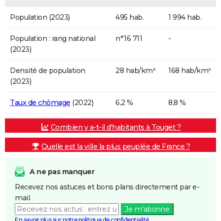
Population (2023)
495 hab.
1 994 hab.
Population : rang national
n°16 711
-
(2023)
Densité de population
28 hab/km²
168 hab/km²
(2023)
Taux de chômage
(2022)
6,2 %
8,8 %
Combien y a-t-il d'habitants à Touget ?
Quelle est la ville la plus peuplée de France ?
A ne pas manquer
Recevez nos astuces et bons plans directement par e-
mail.
Je m'abonne
En savoir plus sur notre politique de confidentialité