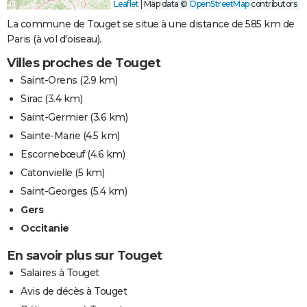
Leaflet
|
Map data ©
OpenStreetMap
contributors
La commune de Touget se situe à une distance de 585 km de
Paris (à vol d'oiseau).
Villes proches de Touget
Saint-Orens
(2.9 km)
Sirac
(3.4 km)
Saint-Germier
(3.6 km)
Sainte-Marie
(4.5 km)
Escornebœuf
(4.6 km)
Catonvielle
(5 km)
Saint-Georges
(5.4 km)
Gers
Occitanie
En savoir plus sur Touget
Salaires à Touget
Avis de décès à Touget