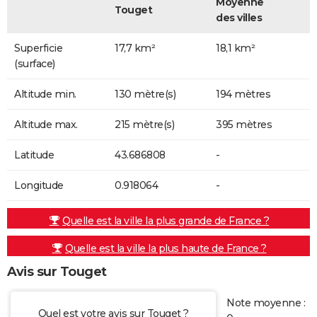
Moyenne
Touget
des villes
Superficie
17,7 km²
18,1 km²
(surface)
Altitude min.
130 mètre(s)
194 mètres
Altitude max.
215 mètre(s)
395 mètres
Latitude
43.686808
-
Longitude
0.918064
-
Quelle est la ville la plus grande de France ?
Quelle est la ville la plus haute de France ?
Avis sur Touget
Note moyenne :
Quel est votre avis sur Touget ?