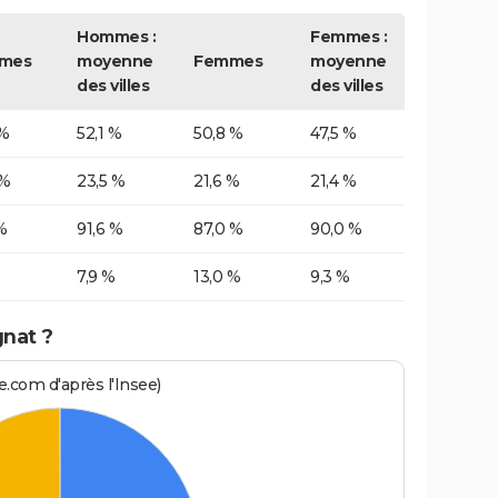
Hommes :
Femmes :
mes
moyenne
Femmes
moyenne
des villes
des villes
 %
52,1 %
50,8 %
47,5 %
 %
23,5 %
21,6 %
21,4 %
%
91,6 %
87,0 %
90,0 %
7,9 %
13,0 %
9,3 %
gnat ?
.com d'après l'Insee)