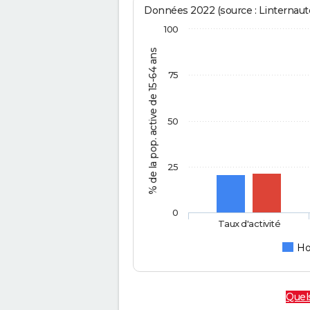
Données 2022 (source : Linternaute
100
% de la pop. active de 15-64 ans
75
50
25
0
Taux d'activité
H
Quels