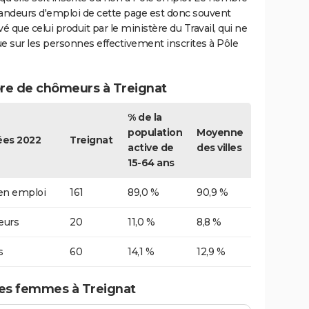
ndeurs d'emploi de cette page est donc souvent
vé que celui produit par le ministère du Travail, qui ne
e sur les personnes effectivement inscrites à Pôle
e de chômeurs à Treignat
% de la
population
Moyenne
es 2022
Treignat
active de
des villes
15-64 ans
 en emploi
161
89,0 %
90,9 %
urs
20
11,0 %
8,8 %
s
60
14,1 %
12,9 %
s femmes à Treignat