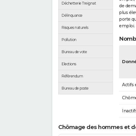
Déchetterie Treignat
de dema
plus éle
Délinquance
porte qu
emploi.
Risques naturels
Nombr
Pollution
Bureau de vote
Donné
Elections
Référendum
Actifs
Bureau de poste
Chôme
Inactif
Chômage des hommes et de