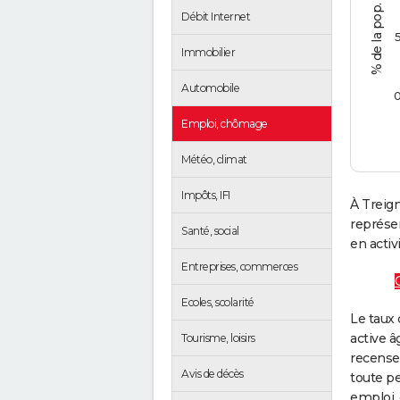
Débit Internet
Immobilier
Automobile
Emploi, chômage
Météo, climat
Impôts, IFI
À Treign
représe
Santé, social
en activi
Entreprises, commerces
Ecoles, scolarité
Le taux 
active â
Tourisme, loisirs
recense
Avis de décès
toute pe
emploi, 