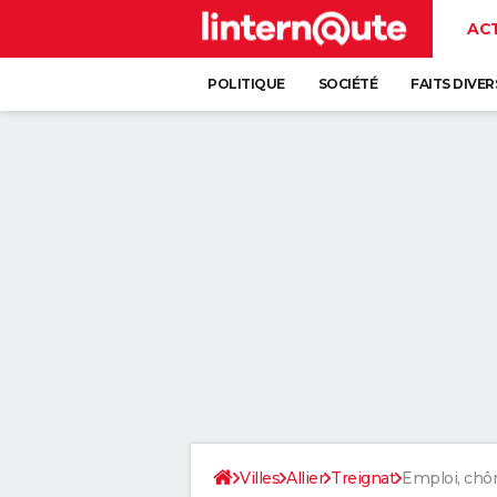
AC
POLITIQUE
SOCIÉTÉ
FAITS DIVER
Villes
Allier
Treignat
Emploi, ch