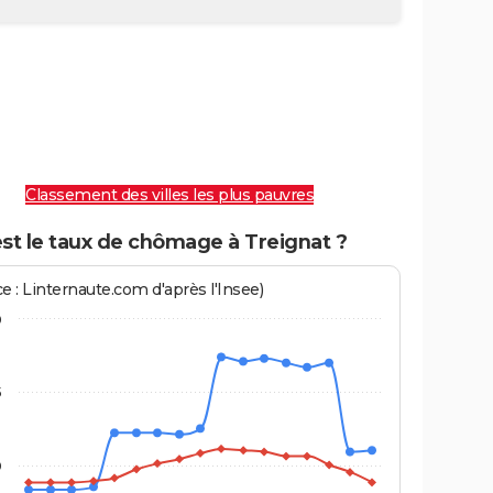
Classement des villes les plus pauvres
st le taux de chômage à Treignat ?
e : Linternaute.com d'après l'Insee)
0
5
0