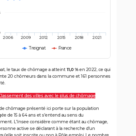
5
0
2006
2009
2012
2015
2018
2021
Treignat
France
at, le taux de chômage a atteint
11,0 %
en 2022, ce qui
nte 20 chômeurs dans la commune et 161 personnes
té.
Classement des villes avec le plus de chômage
de chômage présenté ici porte sur la population
gée de 15 à 64 ans et s'entend au sens du
ment. L'Insee considère comme étant au chômage,
rsonne active se déclarant à la recherche d'un
qu'elle soit inscrite ou non à Pôle emploi. Le nombre