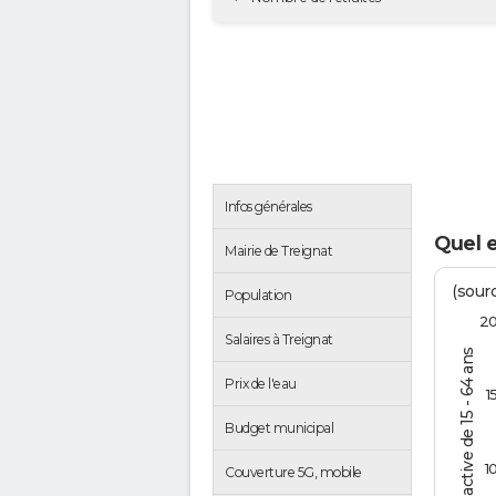
Infos générales
Quel e
Mairie de Treignat
(sourc
Population
2
Salaires à Treignat
% de la pop. active de 15 - 64 ans
Prix de l'eau
1
Budget municipal
1
Couverture 5G, mobile