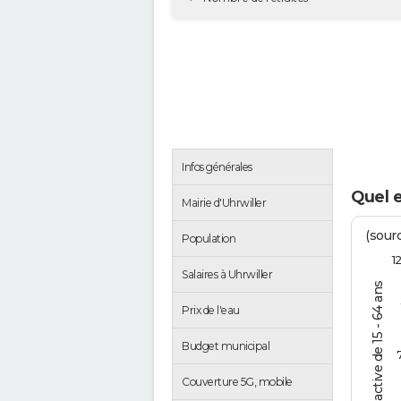
Infos générales
Quel e
Mairie d'Uhrwiller
(sourc
Population
1
Salaires à Uhrwiller
% de la pop. active de 15 - 64 ans
Prix de l'eau
Budget municipal
Couverture 5G, mobile