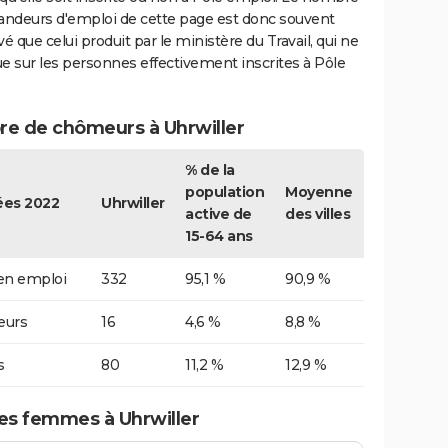
ndeurs d'emploi de cette page est donc souvent
vé que celui produit par le ministère du Travail, qui ne
e sur les personnes effectivement inscrites à Pôle
e de chômeurs à Uhrwiller
% de la
population
Moyenne
es 2022
Uhrwiller
active de
des villes
15-64 ans
 en emploi
332
95,1 %
90,9 %
urs
16
4,6 %
8,8 %
s
80
11,2 %
12,9 %
s femmes à Uhrwiller