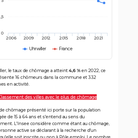
5
,5
0
2006
2009
2012
2015
2018
2021
Uhrwiller
France
ler, le taux de chômage a atteint
4,6 %
en 2022, ce
résente 16 chômeurs dans la commune et 332
s en activité.
Classement des villes avec le plus de chômage
de chômage présenté ici porte sur la population
gée de 15 à 64 ans et s'entend au sens du
ment. L'Insee considère comme étant au chômage,
rsonne active se déclarant à la recherche d'un
qu'elle soit inscrite ou non à Pôle emploi. Le nombre