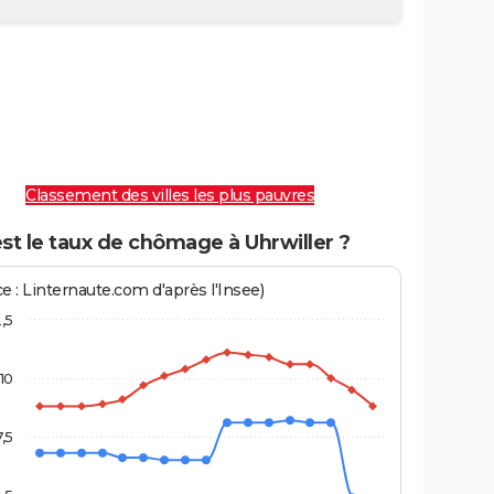
Classement des villes les plus pauvres
st le taux de chômage à Uhrwiller ?
e : Linternaute.com d'après l'Insee)
2,5
10
7,5