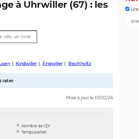
age à
Uhrwiller
(67) : les
Lint
usen
Kindwiller
Engwiller
Bischholtz
 rater
Mise à jour le 10/02/26
Nombre de CDI
Temps partiel