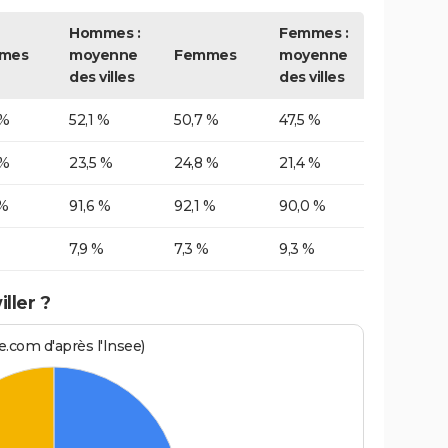
Hommes :
Femmes :
mes
moyenne
Femmes
moyenne
des villes
des villes
 %
52,1 %
50,7 %
47,5 %
 %
23,5 %
24,8 %
21,4 %
 %
91,6 %
92,1 %
90,0 %
7,9 %
7,3 %
9,3 %
ller ?
.com d'après l'Insee)