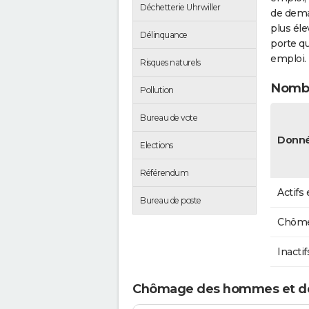
Déchetterie Uhrwiller
de dema
plus éle
Délinquance
porte qu
emploi.
Risques naturels
Nombr
Pollution
Bureau de vote
Donné
Elections
Référendum
Actifs
Bureau de poste
Chôme
Inactif
Chômage des hommes et de