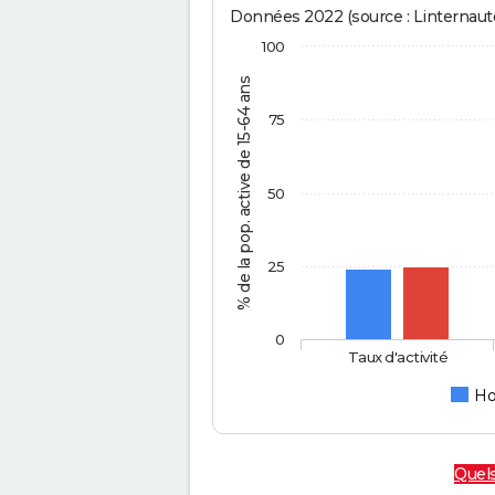
Données 2022 (source : Linternaute
100
% de la pop. active de 15-64 ans
75
50
25
0
Taux d'activité
H
Quels