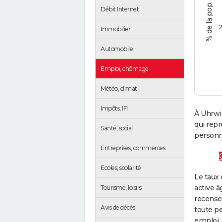
Débit Internet
2
Immobilier
Automobile
Emploi, chômage
Météo, climat
Impôts, IFI
À Uhrwil
qui rep
Santé, social
personne
Entreprises, commerces
Ecoles, scolarité
Le taux 
active â
Tourisme, loisirs
recense
Avis de décès
toute pe
emploi, 