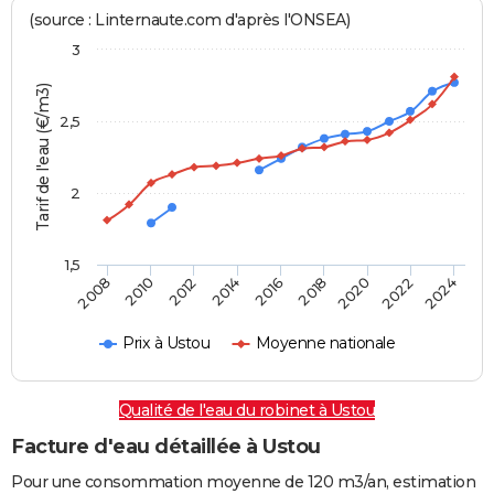
(source : Linternaute.com d'après l'ONSEA)
3
Tarif de l'eau (€/m3)
2,5
2
1,5
2016
2014
2024
2012
2022
2010
2020
2008
2018
Prix à Ustou
Moyenne nationale
Qualité de l'eau du robinet à Ustou
Facture d'eau détaillée à Ustou
Pour une consommation moyenne de 120 m3/an, estimation