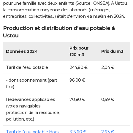
pour une famille avec deux enfants (Source : ONSEA). À Ustou,
la consommation moyenne des abonnés (ménages,
entreprises, collectivités...) était d'environ
46 m3/an
en 2024.
Production et distribution d'eau potable à
Ustou
Prix pour
Données 2024
Prix du m3
120 m3
Tarif de l'eau potable
244,80 €
2,04 €
- dont abonnement (part
96,00 €
fixe)
Redevances applicables
70,80 €
0,59 €
(voies navigables,
protection de la ressource,
pollution, etc.)
Tarif de l'eau potable Hors
315,60 €
2,63 €