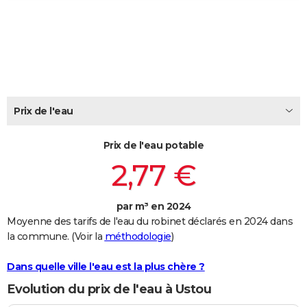
City break
Voyage de noces
Climat
Destinations
Voyage nature
Forum
+
PHOTO
GUIDES D'ACHAT
BONS PLANS
CARTE DE VOEUX
Prix de l'eau
Carte Bonne année
Carte Pâques
Carte de Noël
Carte Saint-Valentin
Carte d'anniversaire
DICTIONNAIRE
Prix de l'eau potable
Biographies
Expressions
Dictionnaire
Citations
Proverbes
PROGRAMME TV
2,77 €
COPAINS D'AVANT
par m³ en 2024
Se connecter
Collèges
Universités
Service militaire
S'inscrire
Lycées
Primaires
Entreprises
Avis de recherche
AVIS DE DÉCÈS
Moyenne des tarifs de l'eau du robinet déclarés en 2024 dans
la commune. (Voir la
méthodologie
)
FORUM
Lifestyle
Sport
Television
Cinema
Bricolage
Culture
Auto
Voyage
Dans quelle ville l'eau est la plus chère ?
Evolution du prix de l'eau à Ustou