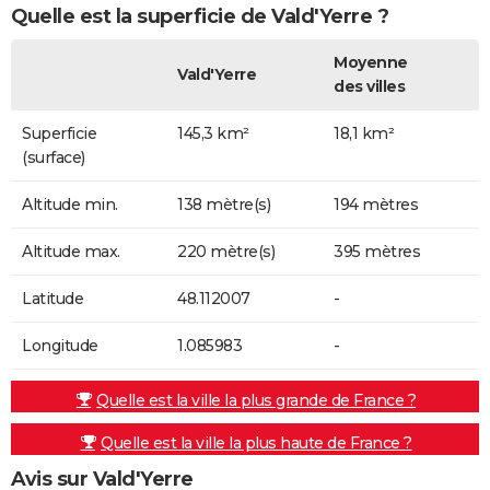
Quelle est la superficie de Vald'Yerre ?
Moyenne
Vald'Yerre
des villes
Superficie
145,3 km²
18,1 km²
(surface)
Altitude min.
138 mètre(s)
194 mètres
Altitude max.
220 mètre(s)
395 mètres
Latitude
48.112007
-
Longitude
1.085983
-
Quelle est la ville la plus grande de France ?
Quelle est la ville la plus haute de France ?
Avis sur Vald'Yerre