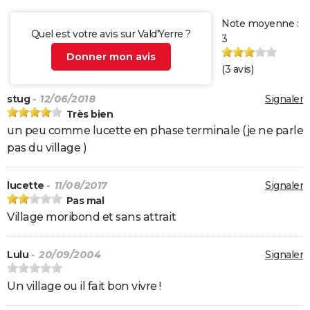
Note moyenne :
Quel est votre avis sur Vald'Yerre ?
3
Donner mon avis
(
3
avis)
stug
- 12/06/2018
Signaler
Très bien
un peu comme lucette en phase terminale (je ne parle
pas du village )
lucette
- 11/08/2017
Signaler
Pas mal
Village moribond et sans attrait
Lulu
- 20/09/2004
Signaler
Un village ou il fait bon vivre !