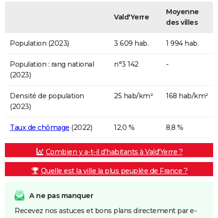
Moyenne
Vald'Yerre
des villes
Population (2023)
3 609 hab.
1 994 hab.
Population : rang national
n°3 142
-
(2023)
Densité de population
25 hab/km²
168 hab/km²
(2023)
Taux de chômage
(2022)
12,0 %
8,8 %
Combien y a-t-il d'habitants à Vald'Yerre ?
Quelle est la ville la plus peuplée de France ?
A ne pas manquer
Recevez nos astuces et bons plans directement par e-