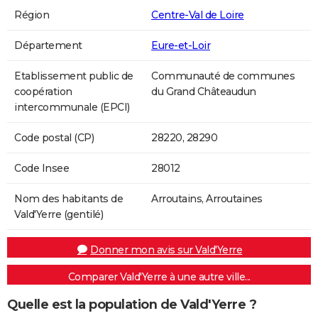
Région
Centre-Val de Loire
Département
Eure-et-Loir
Etablissement public de
Communauté de communes
coopération
du Grand Châteaudun
intercommunale (EPCI)
Code postal (CP)
28220, 28290
Code Insee
28012
Nom des habitants de
Arroutains, Arroutaines
Vald'Yerre (gentilé)
Donner mon avis sur Vald'Yerre
Comparer Vald'Yerre à une autre ville...
Quelle est la population de Vald'Yerre ?