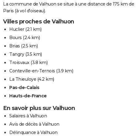
La commune de Valhuon se situe à une distance de 175 km de
Paris (à vol d'oiseau).
Villes proches de Valhuon
Huclier
(2.1 km)
Bours
(2.4 km)
Brias
(2.5 km)
Tangry
(3.5 km)
Troisvaux
(3.8 km)
Conteville-en-Ternois
(3.9 km)
La Thieuloye
(4.2 km)
Pas-de-Calais
Hauts-de-France
En savoir plus sur Valhuon
Salaires à Valhuon
Avis de décès à Valhuon
Délinquance à Valhuon