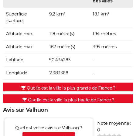
des villes
Superficie
9,2 km²
18,1 km²
(surface)
Altitude min.
118 mètre(s)
194 mètres
Altitude max.
167 mètre(s)
395 mètres
Latitude
50.434283
-
Longitude
2.383368
-
Quelle est la ville la plus grande de France ?
Quelle est la ville la plus haute de France ?
Avis sur Valhuon
Note moyenne :
Quel est votre avis sur Valhuon ?
0