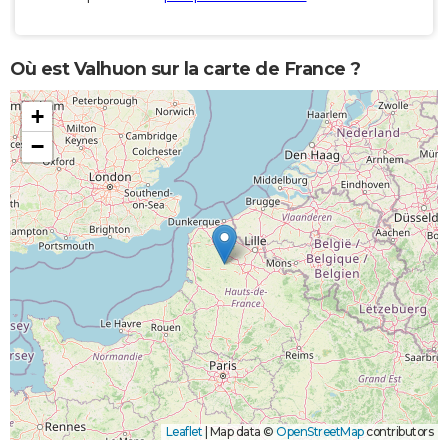
Où est Valhuon sur la carte de France ?
+
−
Leaflet
|
Map data ©
OpenStreetMap
contributors