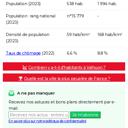
Population (2023)
538 hab.
1 994 hab.
Population : rang national
n°15 779
-
(2023)
Densité de population
59 hab/km²
168 hab/km²
(2023)
Taux de chômage
(2022)
6,6 %
8,8 %
Combien y a-t-il d'habitants à Valhuon ?
Quelle est la ville la plus peuplée de France ?
A ne pas manquer
Recevez nos astuces et bons plans directement par e-
mail.
Je m'abonne
En savoir plus sur notre politique de confidentialité