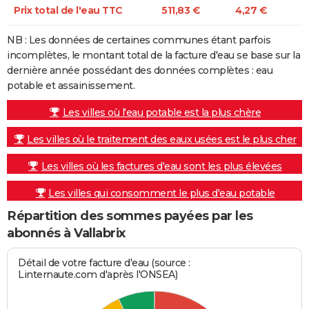
Prix total de l'eau TTC
511,83 €
4,27 €
NB : Les données de certaines communes étant parfois
incomplètes, le montant total de la facture d'eau se base sur la
dernière année possédant des données complètes : eau
potable et assainissement.
Les villes où l'eau potable est la plus chère
Les villes où le traitement des eaux usées est le plus cher
Les villes où les factures d'eau sont les plus élevées
Les villes qui consomment le plus d'eau potable
Répartition des sommes payées par les
abonnés à Vallabrix
Détail de votre facture d'eau (source :
Linternaute.com d'après l'ONSEA)