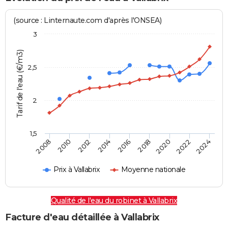
(source : Linternaute.com d'après l'ONSEA)
3
Tarif de l'eau (€/m3)
2,5
2
1,5
2016
2014
2024
2012
2022
2010
2020
2008
2018
Prix à Vallabrix
Moyenne nationale
Qualité de l'eau du robinet à Vallabrix
Facture d'eau détaillée à Vallabrix