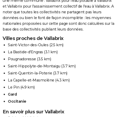
une même commune : Vallabrix pour l'eau potable à Vallabrix
et Vallabrix pour l'assainissement collectif de l'eau à Vallabrix. A
noter que toutes les collectivités ne partagent pas leurs
données ou bien le font de façon incomplète : les moyennes
nationales proposées sur cette page sont donc calculées sur la
base des collectivités publiant leurs données.
Villes proches de Vallabrix
Saint-Victor-des-Oules
(2.5 km)
La Bastide-d'Engras
(3.1 km)
Pougnadoresse
(3.5 km)
Saint-Hippolyte-de-Montaigu
(3.7 km)
Saint-Quentin-la-Poterie
(3.7 km)
La Capelle-et-Masmolène
(4.3 km)
Le Pin
(4.9 km)
Gard
Occitanie
En savoir plus sur Vallabrix