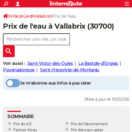
ACTUALITÉS
Connexion
S'inscrire
Villes
Gard
Vallabrix
Prix de l'eau
Rechercher
Société
Education
Villes
Politique
Faits Divers
Monde
+
SPORT
Prix de l'eau à
Vallabrix
(30700)
Football
Cyclisme
Forum
Coupe du monde 2026
Tennis
Rugby
CULTURE
TNT
Cinéma
Musique
Programme TV
Streaming
Sorties cinéma
+
FINANCE
Impôts
Immobilier
Banque
Crédit
Retraite
Epargne
Risques naturels par ville
Assurance
AUTO
Voir aussi :
Saint-Victor-des-Oules
La Bastide-d'Engras
Réserver un essai
Berlines
Forum auto
Essais
Citadines
SUV
+
HIGH-TECH
Pougnadoresse
Saint-Hippolyte-de-Montaigu
Meilleur smartphone
Ordinateurs
Guide high-tech
Mobiles
Internet
Jeux vidéo
+
BRICOLAGE
Je m'abonne aux infos à pas rater
Aménagement intérieur
Cuisine
Jardinage
+
Forum
Extérieur
Salle de bains
Rangement
WEEK-END
Mise à jour le 10/02/26
Escapades
Expositions
Week-end nature
Guides de France
Patrimoine
Musées
+
LIFESTYLE
Bien-être
Mode
+
Art de vivre
Loisirs
Modes de vie
SANTE
SOMMAIRE
Prix du m3
Prix de l'abonnement
Guide de la santé
Médicaments
+
Alimentation
Maladies
Sommeil
VOYAGE
Facture d'eau
Prix des eaux usées