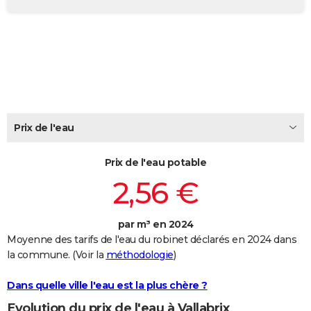
City break
Voyage de noces
Climat
Destinations
Voyage nature
Forum
+
PHOTO
GUIDES D'ACHAT
BONS PLANS
CARTE DE VOEUX
Carte Bonne année
Carte Pâques
Carte de Noël
Carte Saint-Valentin
Carte d'anniversaire
Prix de l'eau
DICTIONNAIRE
Biographies
Expressions
Dictionnaire
Citations
Proverbes
PROGRAMME TV
Prix de l'eau potable
2,56 €
COPAINS D'AVANT
Se connecter
Collèges
Universités
Service militaire
S'inscrire
Lycées
Primaires
Entreprises
Avis de recherche
AVIS DE DÉCÈS
par m³ en 2024
Moyenne des tarifs de l'eau du robinet déclarés en 2024 dans
FORUM
la commune. (Voir la
méthodologie
)
Lifestyle
Sport
Television
Cinema
Bricolage
Culture
Auto
Voyage
Dans quelle ville l'eau est la plus chère ?
Evolution du prix de l'eau à Vallabrix