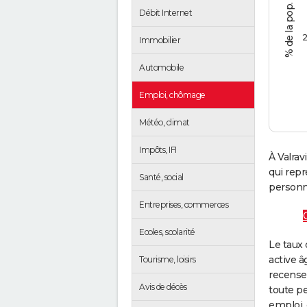
Débit Internet
2
Immobilier
Automobile
Emploi, chômage
Météo, climat
Impôts, IFI
À Valrav
qui rep
Santé, social
personne
Entreprises, commerces
Ecoles, scolarité
Le taux 
active â
Tourisme, loisirs
recense
Avis de décès
toute pe
emploi, 