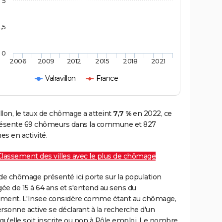
5
,5
0
2006
2009
2012
2015
2018
2021
Valravillon
France
illon, le taux de chômage a atteint
7,7 %
en 2022, ce
résente 69 chômeurs dans la commune et 827
s en activité.
Classement des villes avec le plus de chômage
de chômage présenté ici porte sur la population
gée de 15 à 64 ans et s'entend au sens du
ment. L'Insee considère comme étant au chômage,
rsonne active se déclarant à la recherche d'un
qu'elle soit inscrite ou non à Pôle emploi. Le nombre