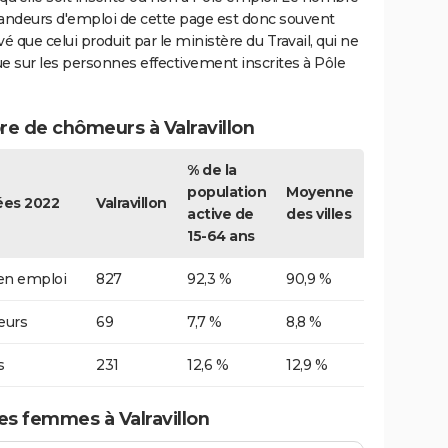
ndeurs d'emploi de cette page est donc souvent
vé que celui produit par le ministère du Travail, qui ne
e sur les personnes effectivement inscrites à Pôle
e de chômeurs à Valravillon
% de la
population
Moyenne
es 2022
Valravillon
active de
des villes
15-64 ans
 en emploi
827
92,3 %
90,9 %
urs
69
7,7 %
8,8 %
s
231
12,6 %
12,9 %
 femmes à Valravillon