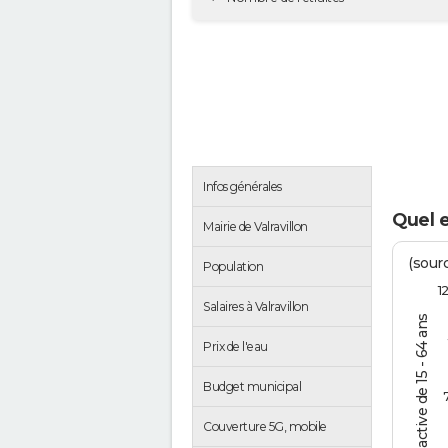
Infos générales
Quel e
Mairie de Valravillon
(sourc
Population
1
Salaires à Valravillon
% de la pop. active de 15 - 64 ans
Prix de l'eau
Budget municipal
Couverture 5G, mobile