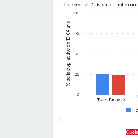
Données 2022 (source : Linternaute
100
% de la pop. active de 15-64 ans
75
50
25
0
Taux d'activité
H
Quels 