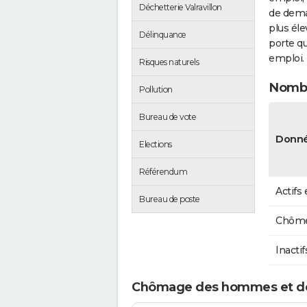
Déchetterie Valravillon
de dema
plus éle
Délinquance
porte qu
emploi.
Risques naturels
Nombr
Pollution
Bureau de vote
Donné
Elections
Référendum
Actifs
Bureau de poste
Chôme
Inactif
Chômage des hommes et des