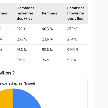
Hommes :
Femmes :
mes
moyenne
Femmes
moyenne
des villes
des villes
%
52,1 %
48,3 %
47,5 %
%
23,5 %
23,6 %
21,4 %
 %
91,6 %
92,6 %
90,0 %
7,9 %
7,4 %
9,3 %
illon ?
.com d'après l'Insee)