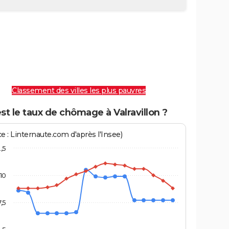
Classement des villes les plus pauvres
st le taux de chômage à Valravillon ?
e : Linternaute.com d'après l'Insee)
2,5
10
7,5