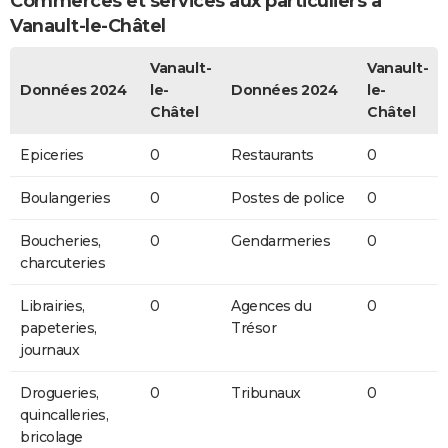
Commerces et services aux particuliers à
Vanault-le-Châtel
Vanault-
Vanault-
Données 2024
le-
Données 2024
le-
Châtel
Châtel
Epiceries
0
Restaurants
0
Boulangeries
0
Postes de police
0
Boucheries,
0
Gendarmeries
0
charcuteries
Librairies,
0
Agences du
0
papeteries,
Trésor
journaux
Drogueries,
0
Tribunaux
0
quincalleries,
bricolage