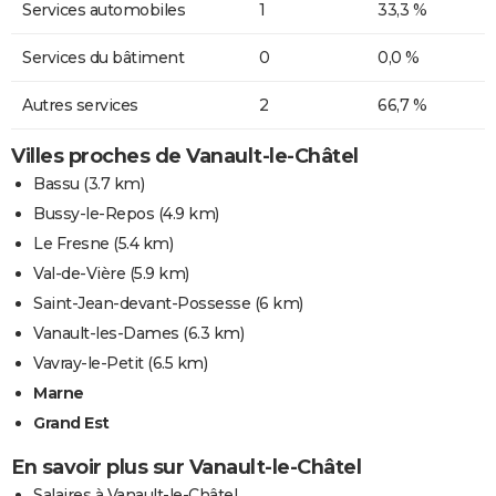
Services automobiles
1
33,3 %
Services du bâtiment
0
0,0 %
Autres services
2
66,7 %
Villes proches de Vanault-le-Châtel
Bassu
(3.7 km)
Bussy-le-Repos
(4.9 km)
Le Fresne
(5.4 km)
Val-de-Vière
(5.9 km)
Saint-Jean-devant-Possesse
(6 km)
Vanault-les-Dames
(6.3 km)
Vavray-le-Petit
(6.5 km)
Marne
Grand Est
En savoir plus sur Vanault-le-Châtel
Salaires à Vanault-le-Châtel