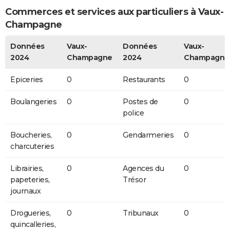
Commerces et services aux particuliers à Vaux-
Champagne
Données
Vaux-
Données
Vaux-
2024
Champagne
2024
Champagne
Epiceries
0
Restaurants
0
Boulangeries
0
Postes de
0
police
Boucheries,
0
Gendarmeries
0
charcuteries
Librairies,
0
Agences du
0
papeteries,
Trésor
journaux
Drogueries,
0
Tribunaux
0
quincalleries,