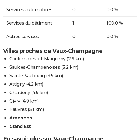
Services automobiles
0
0,0 %
Services du bâtiment
1
100,0 %
Autres services
0
0,0 %
Villes proches de Vaux-Champagne
Coulommes-et-Marqueny
(2.6 km)
Saulces-Champenoises
(3.2 km)
Sainte-Vaubourg
(3.5 km)
Attigny
(4.2 km)
Chardeny
(4.5 km)
Givry
(4.9 km)
Pauvres
(5.1 km)
Ardennes
Grand Est
En savoir plus sur Vaux-Champagne