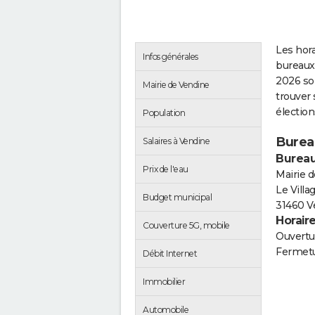
Les hora
Infos générales
bureaux
2026 so
Mairie de Vendine
trouver 
électio
Population
Burea
Salaires à Vendine
Bureau
Prix de l'eau
Mairie 
Le Vill
Budget municipal
31460 V
Horair
Couverture 5G, mobile
Ouvertur
Fermetu
Débit Internet
Immobilier
Automobile