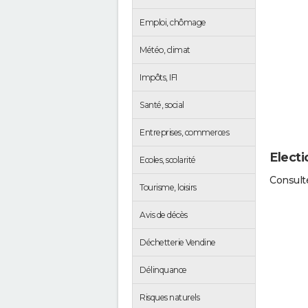
Emploi, chômage
Météo, climat
Impôts, IFI
Santé, social
Entreprises, commerces
Electi
Ecoles, scolarité
Consulte
Tourisme, loisirs
Avis de décès
Déchetterie Vendine
Délinquance
Risques naturels