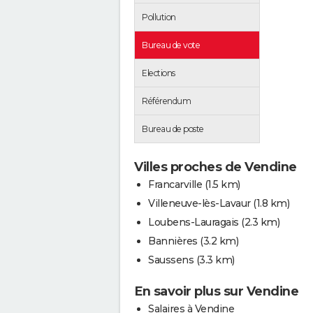
Pollution
Bureau de vote
Elections
Référendum
Bureau de poste
Villes proches de Vendine
Francarville
(1.5 km)
Villeneuve-lès-Lavaur
(1.8 km)
Loubens-Lauragais
(2.3 km)
Bannières
(3.2 km)
Saussens
(3.3 km)
En savoir plus sur Vendine
Salaires à Vendine