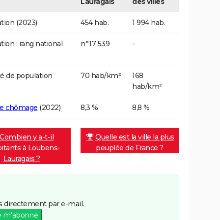
Lauragais
des villes
tion (2023)
454 hab.
1 994 hab.
tion : rang national
n°17 539
-
é de population
70 hab/km²
168
hab/km²
de chômage
(2022)
8,3 %
8,8 %
Combien y a-t-il
Quelle est la ville la plus
bitants à Loubens-
peuplée de France ?
Lauragais ?
 directement par e-mail.
e m'abonne