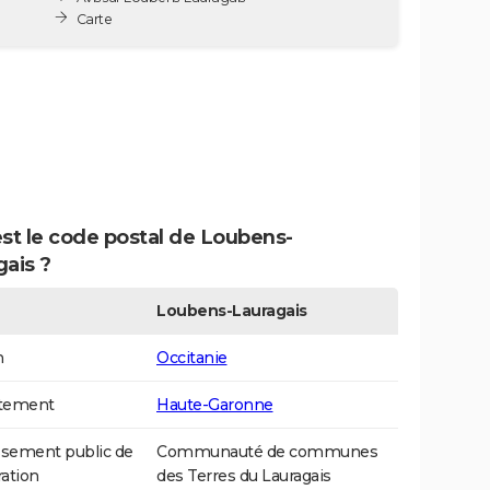
Carte
st le code postal de Loubens-
ais ?
Loubens-Lauragais
n
Occitanie
tement
Haute-Garonne
ssement public de
Communauté de communes
ation
des Terres du Lauragais