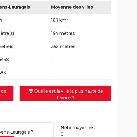
ens-Lauragais
Moyenne des villes
m²
18,1 km²
ètre(s)
194 mètres
ètre(s)
395 mètres
4448
-
383
-
e de
Quelle est la ville la plus haute de
France ?
Note moyenne :
bens-Lauragais ?
0