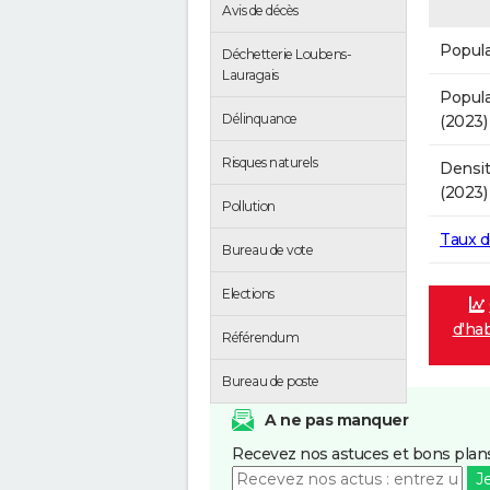
Avis de décès
Popula
Déchetterie Loubens-
Lauragais
Popula
Délinquance
(2023)
Risques naturels
Densit
(2023)
Pollution
Taux 
Bureau de vote
Elections
d'ha
Référendum
Bureau de poste
A ne pas manquer
Recevez nos astuces et bons plans
J