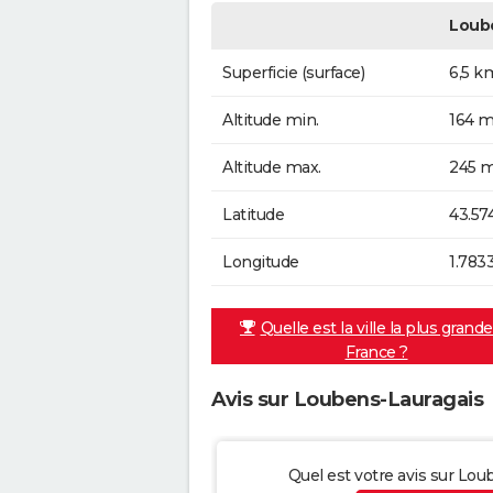
Loub
Superficie (surface)
6,5 k
Altitude min.
164 m
Altitude max.
245 m
Latitude
43.57
Longitude
1.783
Quelle est la ville la plus grand
France ?
Avis sur Loubens-Lauragais
Quel est votre avis sur Lou