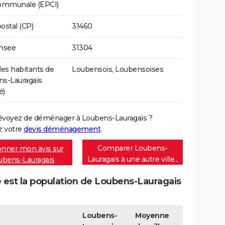
communale (EPCI)
ostal (CP)
31460
Insee
31304
s habitants de
Loubensois, Loubensoises
s-Lauragais
é)
évoyez de déménager à Loubens-Lauragais ?
 votre
devis déménagement
.
Comparer Loubens-
nner mon avis sur
Lauragais à une autre ville...
ubens-Lauragais
 est la population de Loubens-Lauragais
Loubens-
Moyenne