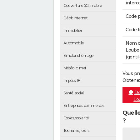
inter
Couverture 5G, mobile
Code p
Débit Internet
Code 
Immobilier
Nom de
Automobile
Louben
Emploi, chômage
(gentil
Météo, climat
Vous pr
Obtenez
Impôts, IFI
Do
Santé, social
Lo
Entreprises, commerces
Quelle
Ecoles, scolarité
?
Tourisme, loisirs