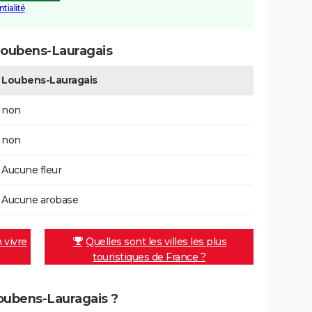
tialité
Loubens-Lauragais
Loubens-Lauragais
non
non
Aucune fleur
Aucune arobase
n vivre
Quelles sont les villes les plus
touristiques de France ?
Loubens-Lauragais ?