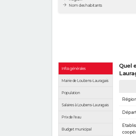
Nom des habitants
Quel e
Infos générales
Laurag
Mairie de Loubens-Lauragais
Population
Régio
Salaires à Loubens-Lauragais
Dépar
Prix de l'eau
Etabli
Budget municipal
coopér