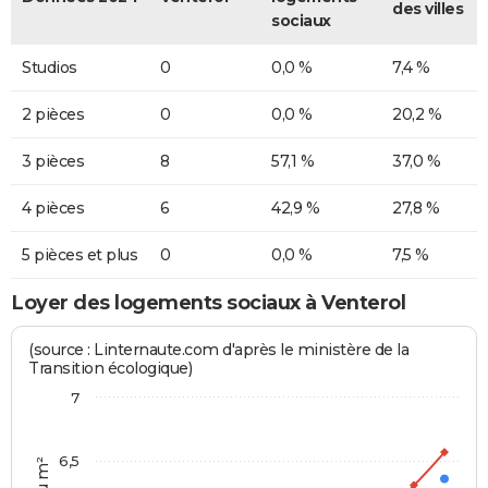
des villes
sociaux
Studios
0
0,0 %
7,4 %
2 pièces
0
0,0 %
20,2 %
3 pièces
8
57,1 %
37,0 %
4 pièces
6
42,9 %
27,8 %
5 pièces et plus
0
0,0 %
7,5 %
Loyer des logements sociaux à Venterol
(source : Linternaute.com d'après le ministère de la
Transition écologique)
7
6,5