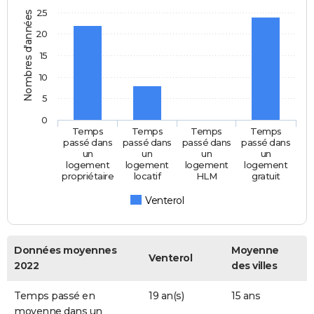
25
Nombres d'années
20
15
10
5
0
Temps
Temps
Temps
Temps
passé dans
passé dans
passé dans
passé dans
un
un
un
un
logement
logement
logement
logement
propriétaire
locatif
HLM
gratuit
Venterol
Données moyennes
Moyenne
Venterol
2022
des villes
Temps passé en
19 an(s)
15 ans
moyenne dans un