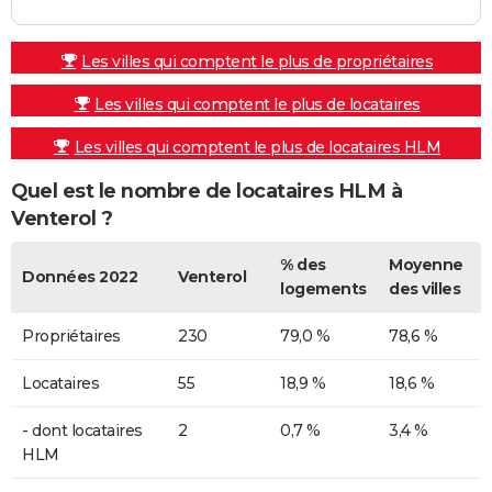
Les villes qui comptent le plus de propriétaires
Les villes qui comptent le plus de locataires
Les villes qui comptent le plus de locataires HLM
Quel est le nombre de locataires HLM à
Venterol ?
% des
Moyenne
Données 2022
Venterol
logements
des villes
Propriétaires
230
79,0 %
78,6 %
Locataires
55
18,9 %
18,6 %
- dont locataires
2
0,7 %
3,4 %
HLM