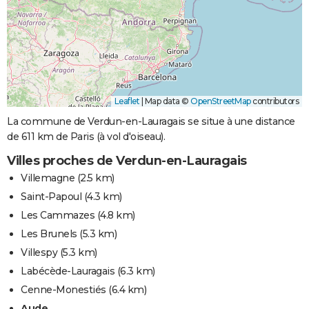
Leaflet
|
Map data ©
OpenStreetMap
contributors
La commune de Verdun-en-Lauragais se situe à une distance
de 611 km de Paris (à vol d'oiseau).
Villes proches de Verdun-en-Lauragais
Villemagne
(2.5 km)
Saint-Papoul
(4.3 km)
Les Cammazes
(4.8 km)
Les Brunels
(5.3 km)
Villespy
(5.3 km)
Labécède-Lauragais
(6.3 km)
Cenne-Monestiés
(6.4 km)
Aude