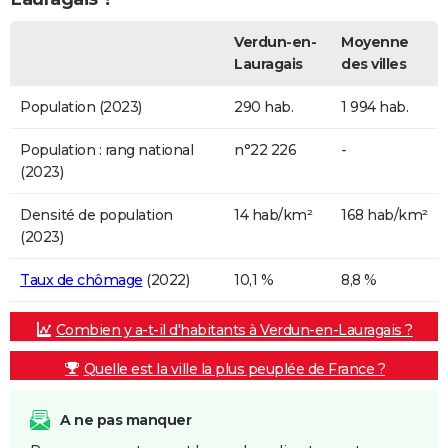
Verdun-en-
Moyenne
Lauragais
des villes
Population (2023)
290 hab.
1 994 hab.
Population : rang national
n°22 226
-
(2023)
Densité de population
14 hab/km²
168 hab/km²
(2023)
Taux de chômage
(2022)
10,1 %
8,8 %
Combien y a-t-il d'habitants à Verdun-en-Lauragais ?
Quelle est la ville la plus peuplée de France ?
A ne pas manquer