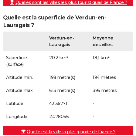
Quelles sont les villes les plus touristiques de France ?
Quelle est la superficie de Verdun-en-
Lauragais ?
Verdun-en-
Moyenne
Lauragais
des villes
Superficie
20,2 km²
18,1 km²
(surface)
Altitude min.
198 mètre(s)
194 mètres
Altitude max.
613 mètre(s)
395 mètres
Latitude
43.36771
-
Longitude
2.078066
-
Quelle est la ville la plus grande de France ?