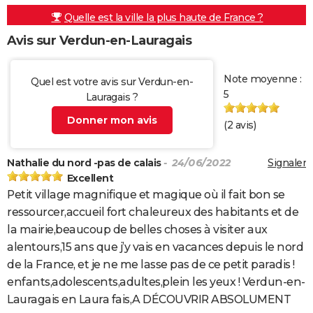
Quelle est la ville la plus haute de France ?
Avis sur Verdun-en-Lauragais
Note moyenne :
Quel est votre avis sur Verdun-en-
5
Lauragais ?
Donner mon avis
(
2
avis)
Nathalie du nord -pas de calais
- 24/06/2022
Signaler
Excellent
Petit village magnifique et magique où il fait bon se
ressourcer,accueil fort chaleureux des habitants et de
la mairie,beaucoup de belles choses à visiter aux
alentours,15 ans que j’y vais en vacances depuis le nord
de la France, et je ne me lasse pas de ce petit paradis !
enfants,adolescents,adultes,plein les yeux ! Verdun-en-
Lauragais en Laura fais,A DÉCOUVRIR ABSOLUMENT