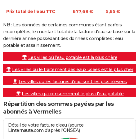
Prix total de l'eau TTC
677,69 €
5,65 €
NB : Les données de certaines communes étant parfois
incomplètes, le montant total de la facture d'eau se base sur la
dernière année possédant des données complètes : eau
potable et assainissement.
Les villes où l'eau potable est la plus chère
Les villes où le traitement des eaux usées est le plus cher
Les villes où les factures d'eau sont les plus élevées
Les villes qui consomment le plus d'eau potable
Répartition des sommes payées par les
abonnés à Vermelles
Détail de votre facture d'eau (source :
Linternaute.com d'après l'ONSEA)