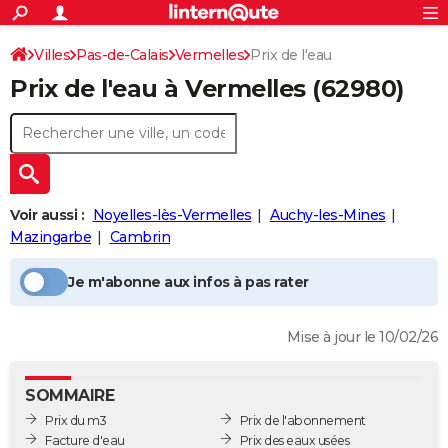
ACTUALITÉS
Connexion
S'inscrire
Villes
Pas-de-Calais
Vermelles
Prix de l'eau
Rechercher
Société
Education
Villes
Politique
Faits Divers
Monde
+
SPORT
Prix de l'eau à
Vermelles
(62980)
Football
Cyclisme
Forum
Coupe du monde 2026
Tennis
Rugby
CULTURE
TNT
Cinéma
Musique
Programme TV
Streaming
Sorties cinéma
+
FINANCE
Impôts
Immobilier
Banque
Crédit
Retraite
Epargne
Risques naturels par ville
Assurance
AUTO
Voir aussi :
Noyelles-lès-Vermelles
Auchy-les-Mines
Réserver un essai
Berlines
Forum auto
Essais
Citadines
SUV
+
HIGH-TECH
Mazingarbe
Cambrin
Meilleur smartphone
Ordinateurs
Guide high-tech
Mobiles
Internet
Jeux vidéo
+
BRICOLAGE
Je m'abonne aux infos à pas rater
Aménagement intérieur
Cuisine
Jardinage
+
Forum
Extérieur
Salle de bains
Rangement
WEEK-END
Mise à jour le 10/02/26
Escapades
Expositions
Week-end nature
Guides de France
Patrimoine
Musées
+
LIFESTYLE
Bien-être
Mode
+
Art de vivre
Loisirs
Modes de vie
SANTE
SOMMAIRE
Prix du m3
Prix de l'abonnement
Guide de la santé
Médicaments
+
Alimentation
Maladies
Sommeil
VOYAGE
Facture d'eau
Prix des eaux usées