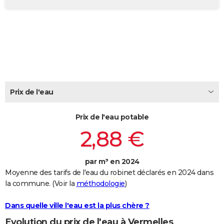
City break
Voyage de noces
Climat
Destinations
Voyage nature
Forum
+
PHOTO
GUIDES D'ACHAT
BONS PLANS
CARTE DE VOEUX
Carte Bonne année
Carte Pâques
Carte de Noël
Carte Saint-Valentin
Carte d'anniversaire
Prix de l'eau
DICTIONNAIRE
Biographies
Expressions
Dictionnaire
Citations
Proverbes
PROGRAMME TV
Prix de l'eau potable
2,88 €
COPAINS D'AVANT
Se connecter
Collèges
Universités
Service militaire
S'inscrire
Lycées
Primaires
Entreprises
Avis de recherche
AVIS DE DÉCÈS
par m³ en 2024
Moyenne des tarifs de l'eau du robinet déclarés en 2024 dans
FORUM
la commune. (Voir la
méthodologie
)
Lifestyle
Sport
Television
Cinema
Bricolage
Culture
Auto
Voyage
Dans quelle ville l'eau est la plus chère ?
Evolution du prix de l'eau à Vermelles