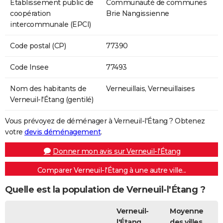
Etablissement public de
Communauté de communes
coopération
Brie Nangissienne
intercommunale (EPCI)
Code postal (CP)
77390
Code Insee
77493
Nom des habitants de
Verneuillais, Verneuillaises
Verneuil-l'Étang (gentilé)
Vous prévoyez de déménager à Verneuil-l'Étang ? Obtenez
votre
devis déménagement
.
Donner mon avis sur Verneuil-l'Étang
Comparer Verneuil-l'Étang à une autre ville...
Quelle est la population de Verneuil-l'Étang ?
Verneuil-
Moyenne
l'Étang
des villes