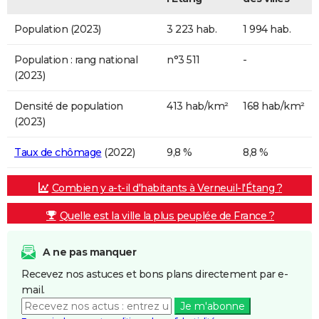
Population (2023)
3 223 hab.
1 994 hab.
Population : rang national
n°3 511
-
(2023)
Densité de population
413 hab/km²
168 hab/km²
(2023)
Taux de chômage
(2022)
9,8 %
8,8 %
Combien y a-t-il d'habitants à Verneuil-l'Étang ?
Quelle est la ville la plus peuplée de France ?
A ne pas manquer
Recevez nos astuces et bons plans directement par e-
mail.
Je m'abonne