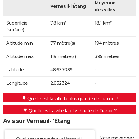
Moyenne
Verneuil-l'Étang
des villes
Superficie
7,8 km²
18,1 km²
(surface)
Altitude min.
77 mètre(s)
194 mètres
Altitude max.
119 mètre(s)
395 mètres
Latitude
48.637089
-
Longitude
2.832324
-
Quelle est la ville la plus grande de France ?
Quelle est la ville la plus haute de France ?
Avis sur Verneuil-l'Étang
Note moyenne :