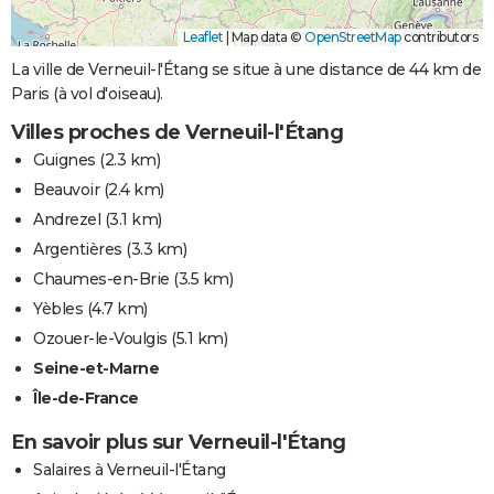
Leaflet
|
Map data ©
OpenStreetMap
contributors
La ville de Verneuil-l'Étang se situe à une distance de 44 km de
Paris (à vol d'oiseau).
Villes proches de Verneuil-l'Étang
Guignes
(2.3 km)
Beauvoir
(2.4 km)
Andrezel
(3.1 km)
Argentières
(3.3 km)
Chaumes-en-Brie
(3.5 km)
Yèbles
(4.7 km)
Ozouer-le-Voulgis
(5.1 km)
Seine-et-Marne
Île-de-France
En savoir plus sur Verneuil-l'Étang
Salaires à Verneuil-l'Étang