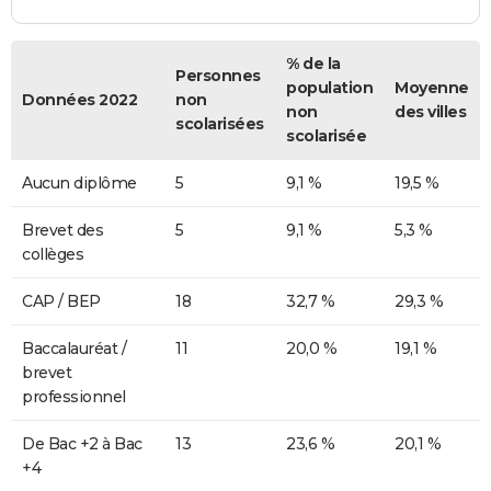
% de la
Personnes
population
Moyenne
Données 2022
non
non
des villes
scolarisées
scolarisée
Aucun diplôme
5
9,1 %
19,5 %
Brevet des
5
9,1 %
5,3 %
collèges
CAP / BEP
18
32,7 %
29,3 %
Baccalauréat /
11
20,0 %
19,1 %
brevet
professionnel
De Bac +2 à Bac
13
23,6 %
20,1 %
+4