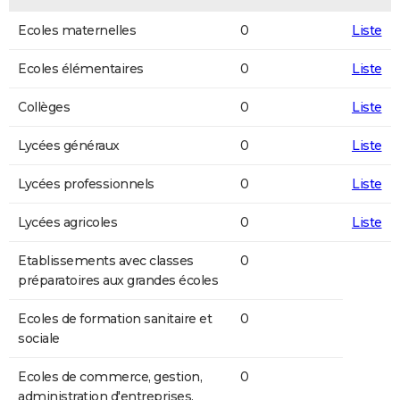
Ecoles maternelles
0
Liste
Ecoles élémentaires
0
Liste
Collèges
0
Liste
Lycées généraux
0
Liste
Lycées professionnels
0
Liste
Lycées agricoles
0
Liste
Etablissements avec classes
0
préparatoires aux grandes écoles
Ecoles de formation sanitaire et
0
sociale
Ecoles de commerce, gestion,
0
administration d'entreprises,