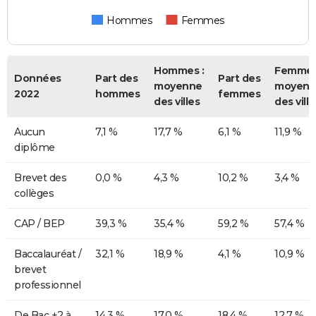
Hommes
Femmes
Hommes :
Femmes
Données
Part des
Part des
moyenne
moyenn
2022
hommes
femmes
des villes
des ville
Aucun
7,1 %
17,7 %
6,1 %
11,9 %
diplôme
Brevet des
0,0 %
4,3 %
10,2 %
3,4 %
collèges
CAP / BEP
39,3 %
35,4 %
59,2 %
57,4 %
Baccalauréat /
32,1 %
18,9 %
4,1 %
10,9 %
brevet
professionnel
De Bac +2 à
14,3 %
17,0 %
18,4 %
12,7 %