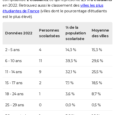
en 2022. Retrouvez aussi le classement des
villes les plus
étudiantes de France
(villes dont le pourcentage d'étudiants
est le plus élevé).
% de la
Personnes
Moyenne
Données 2022
population
scolarisées
des villes
scolarisée
2 - 5 ans
4
14,3 %
15,3 %
6 - 10 ans
11
39,3 %
29,6 %
11 - 14 ans
9
32,1 %
25,5 %
15 - 17 ans
2
7,1 %
18,5 %
18 - 24 ans
1
3,6 %
8,7 %
25 - 29 ans
0
0,0 %
0,5 %