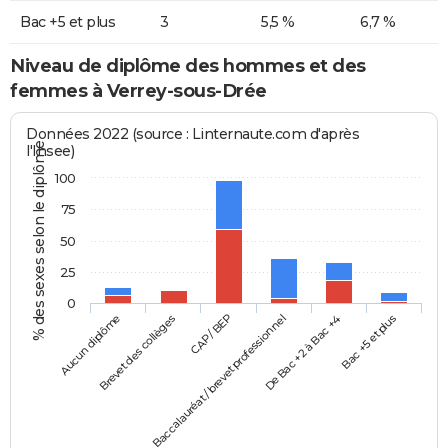
Bac +5 et plus
3
5,5 %
6,7 %
Niveau de diplôme des hommes et des
femmes à Verrey-sous-Drée
Données 2022 (source : Linternaute.com d'après
% des sexes selon le diplôme
l'Insee)
100
75
50
25
0
Aucun diplôme
Baccalauréat / brevet professionnel
CAP / BEP
Bac +5 et plus
Brevet des collèges
De Bac +2 à Bac +4