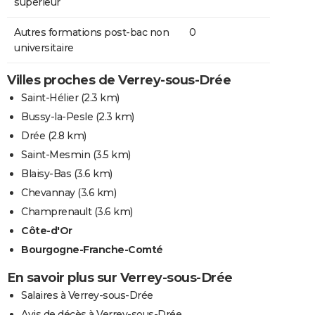
supérieur
Autres formations post-bac non
0
universitaire
Villes proches de Verrey-sous-Drée
Saint-Hélier
(2.3 km)
Bussy-la-Pesle
(2.3 km)
Drée
(2.8 km)
Saint-Mesmin
(3.5 km)
Blaisy-Bas
(3.6 km)
Chevannay
(3.6 km)
Champrenault
(3.6 km)
Côte-d'Or
Bourgogne-Franche-Comté
En savoir plus sur Verrey-sous-Drée
Salaires à Verrey-sous-Drée
Avis de décès à Verrey-sous-Drée