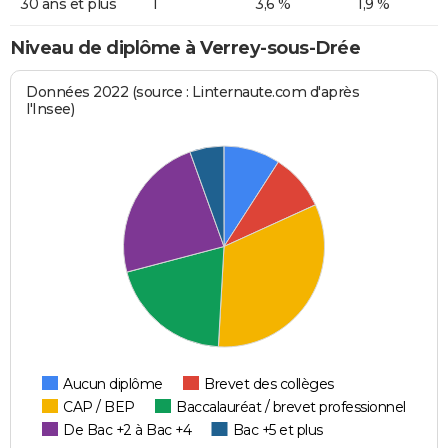
30 ans et plus
1
3,6 %
1,9 %
Niveau de diplôme à Verrey-sous-Drée
Données 2022 (source : Linternaute.com d'après
l'Insee)
Aucun diplôme
Brevet des collèges
CAP / BEP
Baccalauréat / brevet professionnel
De Bac +2 à Bac +4
Bac +5 et plus