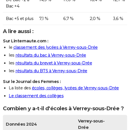
Bac +4
Bac +5 et plus
7,1 %
6,7 %
2,0 %
3,6 %
A lire aussi :
Sur Linternaute.com :
le
classement des lycées à Verrey-sous-Drée
les
résultats du bac à Verrey-sous-Drée
les
résultats du brevet à Verrey-sous-Drée
les
résultats du BTS à Verrey-sous-Drée
Sur le Journal des Femmes :
La liste des
écoles, collèges, lycées de Verrey-sous-Drée
Le classement des collèges
Combien y a-t-il d'écoles à Verrey-sous-Drée ?
Verrey-sous-
Données 2024
Drée