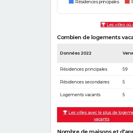
Résidences principales
Les villes où
Combien de logements vacan
Données 2022
Verv
Résidences principales
59
Résidences secondaires
5
Logements vacants
5
Les villes avec le plus de logem
vacants
Nombre de maisons et d'app