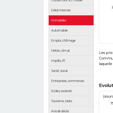
Couverture 5G, mobile
Débit Internet
Immobilier
Automobile
Emploi, chômage
Météo, climat
Les prix
Communa
Impôts, IFI
laquell
Santé, social
Entreprises, commerces
Evolut
Ecoles, scolarité
(sourc
Tourisme, loisirs
7
Avis de décès