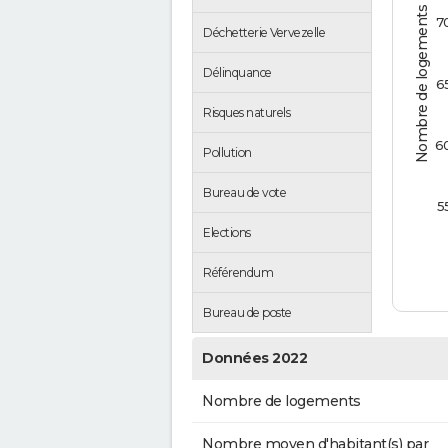
Nombre de logements
7
Déchetterie Vervezelle
Délinquance
6
Risques naturels
6
Pollution
Bureau de vote
5
Elections
Référendum
Bureau de poste
Données 2022
Nombre de logements
Nombre moyen d'habitant(s) par