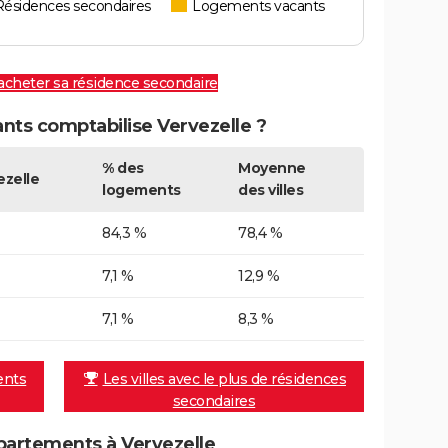
Résidences secondaires
Logements vacants
 acheter sa résidence secondaire
ts comptabilise Vervezelle ?
% des
Moyenne
ezelle
logements
des villes
84,3 %
78,4 %
7,1 %
12,9 %
7,1 %
8,3 %
ents
Les villes avec le plus de résidences
secondaires
artements à Vervezelle