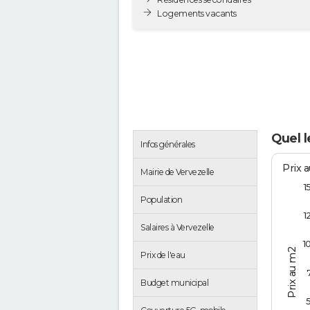
Logements vacants
Quel l
Infos générales
Prix 
Mairie de Vervezelle
1
Population
1
Salaires à Vervezelle
1
Prix au m2
Prix de l'eau
Budget municipal