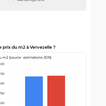
e prix du m2 à Vervezelle ?
au m2 (source : estimations JDN)
500
250
000
750
500