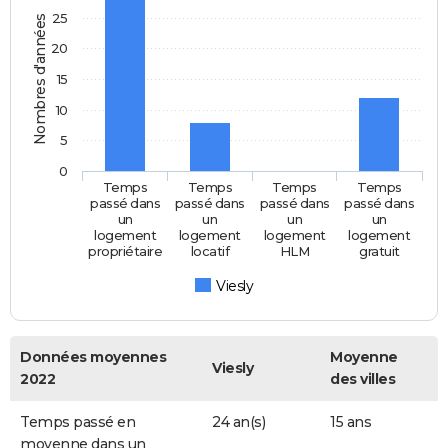
25
Nombres d'années
20
15
10
5
0
Temps
Temps
Temps
Temps
passé dans
passé dans
passé dans
passé dans
un
un
un
un
logement
logement
logement
logement
propriétaire
locatif
HLM
gratuit
Viesly
Données moyennes
Moyenne
Viesly
2022
des villes
Temps passé en
24 an(s)
15 ans
moyenne dans un