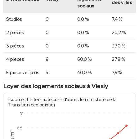
des villes
sociaux
Studios
0
0,0 %
7,4 %
2 pièces
0
0,0 %
20,2 %
3 pièces
0
0,0 %
37,0 %
4 pièces
6
60,0 %
27,8 %
5 pièces et plus
4
40,0 %
7,5 %
Loyer des logements sociaux à Viesly
(source : Linternaute.com d'après le ministère de la
Transition écologique)
7
6,5