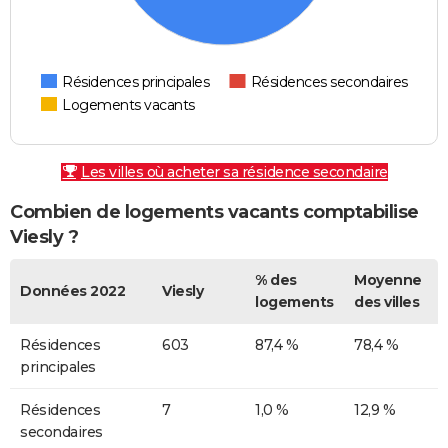
Résidences principales
Résidences secondaires
Logements vacants
Les villes où acheter sa résidence secondaire
Combien de logements vacants comptabilise
Viesly ?
% des
Moyenne
Données 2022
Viesly
logements
des villes
Résidences
603
87,4 %
78,4 %
principales
Résidences
7
1,0 %
12,9 %
secondaires