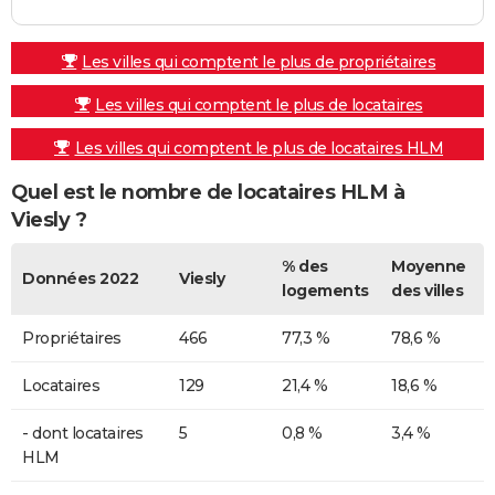
Les villes qui comptent le plus de propriétaires
Les villes qui comptent le plus de locataires
Les villes qui comptent le plus de locataires HLM
Quel est le nombre de locataires HLM à
Viesly ?
% des
Moyenne
Données 2022
Viesly
logements
des villes
Propriétaires
466
77,3 %
78,6 %
Locataires
129
21,4 %
18,6 %
- dont locataires
5
0,8 %
3,4 %
HLM