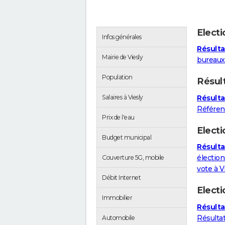
Elect
Infos générales
Résulta
Mairie de Viesly
bureaux 
Population
Résul
Résulta
Salaires à Viesly
Référe
Prix de l'eau
Electi
Budget municipal
Résultat
élection
Couverture 5G, mobile
vote à V
Débit Internet
Elect
Immobilier
Résulta
Résulta
Automobile