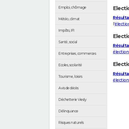
Electi
Emploi, chômage
Résultat
Météo, climat
l'
électio
Impôts, IFI
Electi
Santé, social
Résulta
élection
Entreprises, commerces
Elect
Ecoles, scolarité
Résulta
Tourisme, loisirs
électio
Avis de décès
Déchetterie Viesly
Délinquance
Risques naturels