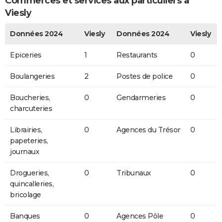
Commerces et services aux particuliers à
Viesly
Données 2024
Viesly
Données 2024
Viesly
Epiceries
1
Restaurants
0
Boulangeries
2
Postes de police
0
Boucheries,
0
Gendarmeries
0
charcuteries
Librairies,
0
Agences du Trésor
0
papeteries,
journaux
Drogueries,
0
Tribunaux
0
quincalleries,
bricolage
Banques
0
Agences Pôle
0