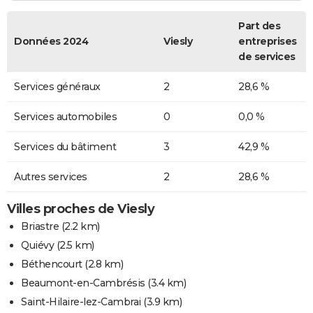
Part des
Données 2024
Viesly
entreprises
de services
Services généraux
2
28,6 %
Services automobiles
0
0,0 %
Services du bâtiment
3
42,9 %
Autres services
2
28,6 %
Villes proches de Viesly
Briastre
(2.2 km)
Quiévy
(2.5 km)
Béthencourt
(2.8 km)
Beaumont-en-Cambrésis
(3.4 km)
Saint-Hilaire-lez-Cambrai
(3.9 km)