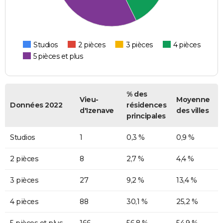
Studios
2 pièces
3 pièces
4 pièces
5 pièces et plus
% des
Vieu-
Moyenne
Données 2022
résidences
d'Izenave
des villes
principales
Studios
1
0,3 %
0,9 %
2 pièces
8
2,7 %
4,4 %
3 pièces
27
9,2 %
13,4 %
4 pièces
88
30,1 %
25,2 %
5 pièces et plus
166
56,8 %
54,9 %