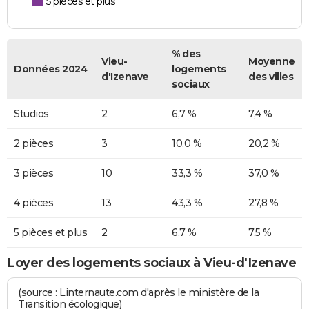
5 pièces et plus
% des
Vieu-
Moyenne
Données 2024
logements
d'Izenave
des villes
sociaux
Studios
2
6,7 %
7,4 %
2 pièces
3
10,0 %
20,2 %
3 pièces
10
33,3 %
37,0 %
4 pièces
13
43,3 %
27,8 %
5 pièces et plus
2
6,7 %
7,5 %
Loyer des logements sociaux à Vieu-d'Izenave
(source : Linternaute.com d'après le ministère de la
Transition écologique)