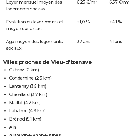
Loyer mensuel moyen des
6,25 €/m²
6,57 €/m²
logements sociaux
Evolution du loyer mensuel
+1,0 %
+4,1 %
moyen sur un an
Age moyen des logements
37 ans
41 ans
sociaux
Villes proches de Vieu-d'Izenave
Outriaz
(2 km)
Condamine
(2.3 km)
Lantenay
(3.5 km)
Chevillard
(3.7 km)
Maillat
(4.2 km)
Labalme
(4.3 km)
Brénod
(5.1 km)
Ain
Auvergne-Rhône-Alpes