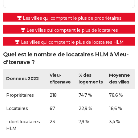
Les villes qui comptent le plus de propriétaires
Les villes qui comptent le plus de locataires
Les villes qui comptent le plus de locataires HLM
Quel est le nombre de locataires HLM à Vieu-
d'Izenave ?
Vieu-
% des
Moyenne
Données 2022
d'Izenave
logements
des villes
Propriétaires
218
74,7 %
78,6 %
Locataires
67
22,9 %
18,6 %
- dont locataires
23
7,9 %
3,4 %
HLM