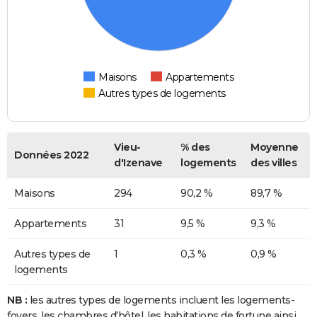
Maisons
Appartements
Autres types de logements
Vieu-
% des
Moyenne
Données 2022
d'Izenave
logements
des villes
Maisons
294
90,2 %
89,7 %
Appartements
31
9,5 %
9,3 %
Autres types de
1
0,3 %
0,9 %
logements
NB :
les autres types de logements incluent les logements-
foyers, les chambres d'hôtel, les habitations de fortune ainsi