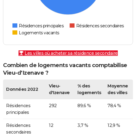
Résidences principales
Résidences secondaires
Logements vacants
Les villes où acheter sa résidence secondaire
Combien de logements vacants comptabilise
Vieu-d'Izenave ?
Vieu-
% des
Moyenne
Données 2022
d'Izenave
logements
des villes
Résidences
292
89,6 %
78,4 %
principales
Résidences
12
3,7 %
12,9 %
secondaires