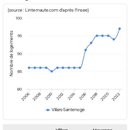
(source : Linternaute.com d'après l'Insee)
100
Nombre de logements
95
90
85
80
2022
2014
2006
2016
2008
2018
2010
2020
2012
Villars-Santenoge