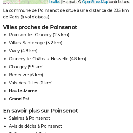
Leaflet
|
Map data ©
OpenStreetMap
contributors
La commune de Poinsenot se situe à une distance de 235 km
de Paris (à vol d'oiseau).
Villes proches de Poinsenot
Poinson-lès-Grancey
(2.3 km)
Villars-Santenoge
(3.2 km)
Vivey
(4.8 km)
Grancey-le-Château-Neuvelle
(4.8 km)
Chaugey
(5.5 km)
Beneuvre
(6 km)
Vals-des-Tilles
(6 km)
Haute-Marne
Grand Est
En savoir plus sur Poinsenot
Salaires à Poinsenot
Avis de décès à Poinsenot