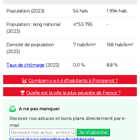
Population (2023)
54 hab.
1 994 hab.
Population : rang national
n°33 795
-
(2023)
Densité de population
7 hab/km²
168 hab/km²
(2023)
Taux de chômage
(2022)
0,0 %
8,8 %
Combien y a-t-il d'habitants à Poinsenot ?
Quelle est la ville la plus peuplée de France ?
A ne pas manquer
Recevez nos astuces et bons plans directement par e-
mail.
Je m'abonne
En savoir plus sur notre politique de confidentialité