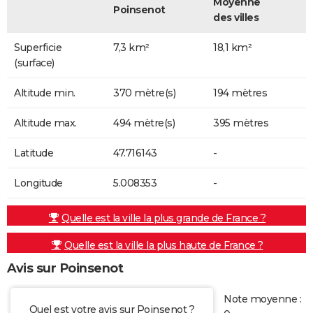
Moyenne
Poinsenot
des villes
Superficie
7,3 km²
18,1 km²
(surface)
Altitude min.
370 mètre(s)
194 mètres
Altitude max.
494 mètre(s)
395 mètres
Latitude
47.716143
-
Longitude
5.008353
-
Quelle est la ville la plus grande de France ?
Quelle est la ville la plus haute de France ?
Avis sur Poinsenot
Note moyenne :
Quel est votre avis sur Poinsenot ?