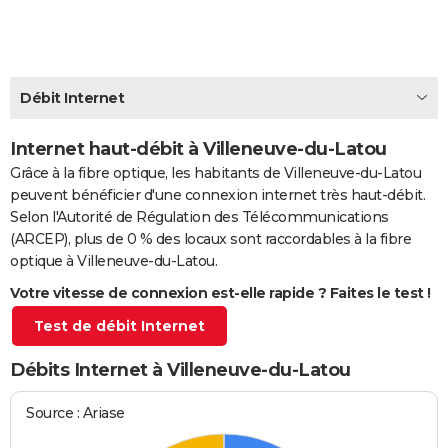
City break
Voyage de noces
Climat
Destinations
Voyage nature
Forum
+
PHOTO
GUIDES D'ACHAT
Débit Internet
BONS PLANS
CARTE DE VOEUX
Internet haut-débit à Villeneuve-du-Latou
Grâce à la fibre optique, les habitants de Villeneuve-du-Latou
Carte Bonne année
Carte Pâques
Carte de Noël
Carte Saint-Valentin
Carte d'anniversaire
DICTIONNAIRE
peuvent bénéficier d'une connexion internet très haut-débit.
Selon l'Autorité de Régulation des Télécommunications
Biographies
Expressions
Dictionnaire
Citations
Proverbes
PROGRAMME TV
(ARCEP), plus de 0 % des locaux sont raccordables à la fibre
optique à Villeneuve-du-Latou.
COPAINS D'AVANT
Votre vitesse de connexion est-elle rapide ? Faites le test !
Se connecter
Collèges
Universités
Service militaire
S'inscrire
Lycées
Primaires
Entreprises
Avis de recherche
AVIS DE DÉCÈS
Test de débit Internet
FORUM
Débits Internet à Villeneuve-du-Latou
Lifestyle
Sport
Television
Cinema
Bricolage
Culture
Auto
Voyage
Source : Ariase