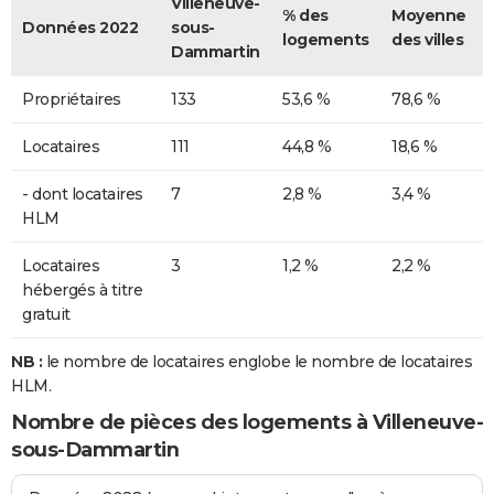
Villeneuve-
% des
Moyenne
Données 2022
sous-
logements
des villes
Dammartin
Propriétaires
133
53,6 %
78,6 %
Locataires
111
44,8 %
18,6 %
- dont locataires
7
2,8 %
3,4 %
HLM
Locataires
3
1,2 %
2,2 %
hébergés à titre
gratuit
NB :
le nombre de locataires englobe le nombre de locataires
HLM.
Nombre de pièces des logements à Villeneuve-
sous-Dammartin