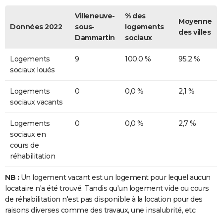
Villeneuve-
% des
Moyenne
Données 2022
sous-
logements
des villes
Dammartin
sociaux
Logements
9
100,0 %
95,2 %
sociaux loués
Logements
0
0,0 %
2,1 %
sociaux vacants
Logements
0
0,0 %
2,7 %
sociaux en
cours de
réhabilitation
NB :
Un logement vacant est un logement pour lequel aucun
locataire n'a été trouvé. Tandis qu'un logement vide ou cours
de réhabilitation n'est pas disponible à la location pour des
raisons diverses comme des travaux, une insalubrité, etc.