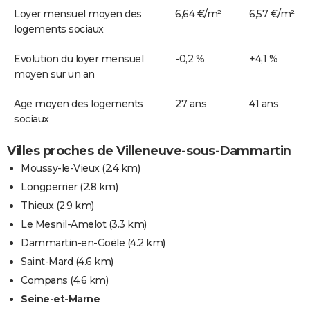
Loyer mensuel moyen des
6,64 €/m²
6,57 €/m²
logements sociaux
Evolution du loyer mensuel
-0,2 %
+4,1 %
moyen sur un an
Age moyen des logements
27 ans
41 ans
sociaux
Villes proches de Villeneuve-sous-Dammartin
Moussy-le-Vieux
(2.4 km)
Longperrier
(2.8 km)
Thieux
(2.9 km)
Le Mesnil-Amelot
(3.3 km)
Dammartin-en-Goële
(4.2 km)
Saint-Mard
(4.6 km)
Compans
(4.6 km)
Seine-et-Marne