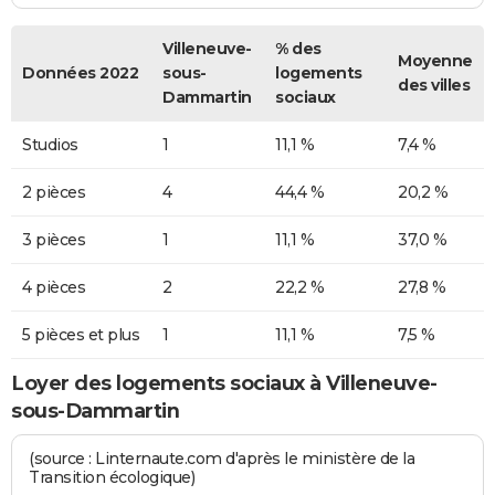
Villeneuve-
% des
Moyenne
Données 2022
sous-
logements
des villes
Dammartin
sociaux
Studios
1
11,1 %
7,4 %
2 pièces
4
44,4 %
20,2 %
3 pièces
1
11,1 %
37,0 %
4 pièces
2
22,2 %
27,8 %
5 pièces et plus
1
11,1 %
7,5 %
Loyer des logements sociaux à Villeneuve-
sous-Dammartin
(source : Linternaute.com d'après le ministère de la
Transition écologique)