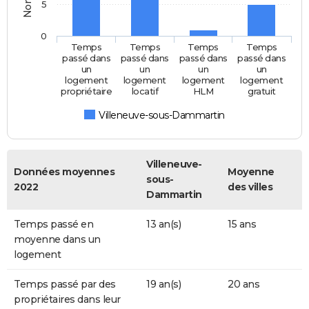
5
0
Temps
Temps
Temps
Temps
passé dans
passé dans
passé dans
passé dans
un
un
un
un
logement
logement
logement
logement
propriétaire
locatif
HLM
gratuit
Villeneuve-sous-Dammartin
Villeneuve-
Données moyennes
Moyenne
sous-
2022
des villes
Dammartin
Temps passé en
13 an(s)
15 ans
moyenne dans un
logement
Temps passé par des
19 an(s)
20 ans
propriétaires dans leur