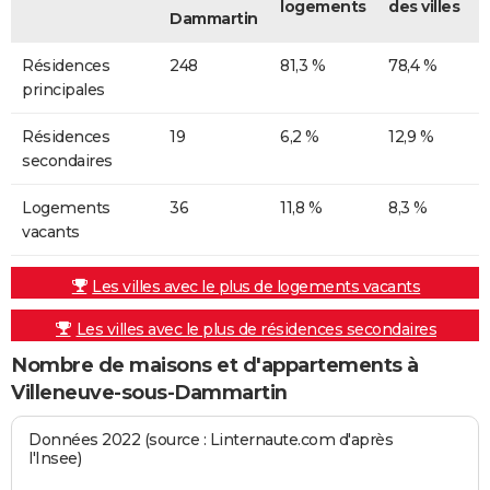
logements
des villes
Dammartin
Résidences
248
81,3 %
78,4 %
principales
Résidences
19
6,2 %
12,9 %
secondaires
Logements
36
11,8 %
8,3 %
vacants
Les villes avec le plus de logements vacants
Les villes avec le plus de résidences secondaires
Nombre de maisons et d'appartements à
Villeneuve-sous-Dammartin
Données 2022 (source : Linternaute.com d'après
l'Insee)