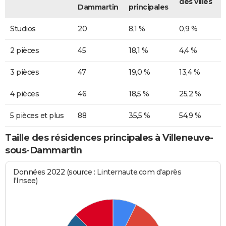
des villes
Dammartin
principales
Studios
20
8,1 %
0,9 %
2 pièces
45
18,1 %
4,4 %
3 pièces
47
19,0 %
13,4 %
4 pièces
46
18,5 %
25,2 %
5 pièces et plus
88
35,5 %
54,9 %
Taille des résidences principales à Villeneuve-
sous-Dammartin
Données 2022 (source : Linternaute.com d'après
l'Insee)