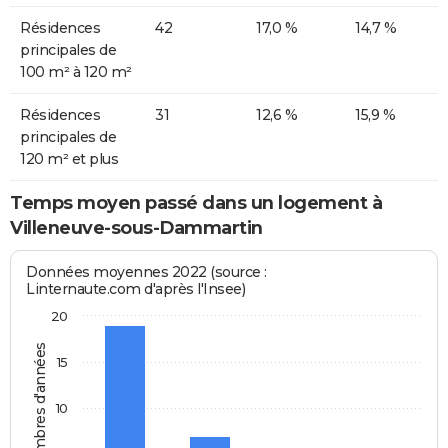
Résidences
42
17,0 %
14,7 %
principales de
100 m² à 120 m²
Résidences
31
12,6 %
15,9 %
principales de
120 m² et plus
Temps moyen passé dans un logement à
Villeneuve-sous-Dammartin
Données moyennes 2022 (source :
Linternaute.com d'après l'Insee)
20
Nombres d'années
15
10