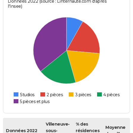
Données 2022 (source : Linternaute.com d'après
l'Insee)
Studios
2 pièces
3 pièces
4 pièces
5 pièces et plus
Villeneuve-
% des
Moyenne
Données 2022
sous-
résidences