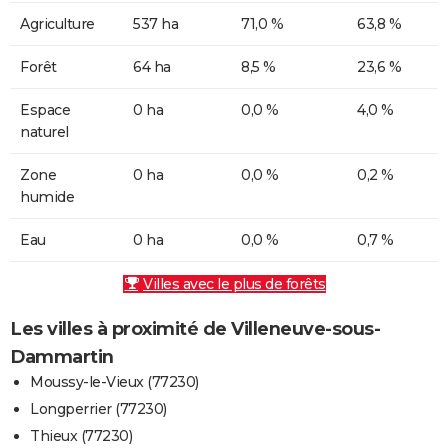
Agriculture
537 ha
71,0 %
63,8 %
Forêt
64 ha
8,5 %
23,6 %
Espace
0 ha
0,0 %
4,0 %
naturel
Zone
0 ha
0,0 %
0,2 %
humide
Eau
0 ha
0,0 %
0,7 %
Villes avec le plus de forêts
Les villes à proximité de Villeneuve-sous-
Dammartin
Moussy-le-Vieux (77230)
Longperrier (77230)
Thieux (77230)