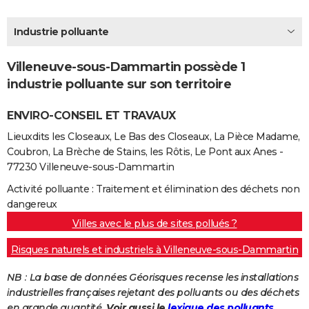
City break
Voyage de noces
Climat
Destinations
Voyage nature
Forum
+
PHOTO
Industrie polluante
GUIDES D'ACHAT
Villeneuve-sous-Dammartin possède 1
BONS PLANS
industrie polluante sur son territoire
CARTE DE VOEUX
ENVIRO-CONSEIL ET TRAVAUX
Carte Bonne année
Carte Pâques
Carte de Noël
Carte Saint-Valentin
Carte d'anniversaire
DICTIONNAIRE
Lieuxdits les Closeaux, Le Bas des Closeaux, La Pièce Madame,
Coubron, La Brèche de Stains, les Rôtis, Le Pont aux Anes -
Biographies
Expressions
Dictionnaire
Citations
Proverbes
PROGRAMME TV
77230 Villeneuve-sous-Dammartin
COPAINS D'AVANT
Activité polluante : Traitement et élimination des déchets non
dangereux
Se connecter
Collèges
Universités
Service militaire
S'inscrire
Lycées
Primaires
Entreprises
Avis de recherche
AVIS DE DÉCÈS
Villes avec le plus de sites pollués ?
FORUM
Risques naturels et industriels à Villeneuve-sous-Dammartin
Lifestyle
Sport
Television
Cinema
Bricolage
Culture
Auto
Voyage
NB : La base de données Géorisques recense les installations
industrielles françaises rejetant des polluants ou des déchets
en grande quantité.
Voir aussi le
lexique des polluants.