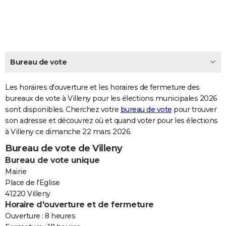
City break
Voyage de noces
Climat
Destinations
Voyage nature
Forum
+
PHOTO
GUIDES D'ACHAT
BONS PLANS
Bureau de vote
CARTE DE VOEUX
Les horaires d'ouverture et les horaires de fermeture des
Carte Bonne année
Carte Pâques
Carte de Noël
Carte Saint-Valentin
Carte d'anniversaire
DICTIONNAIRE
bureaux de vote à Villeny pour les élections municipales 2026
sont disponibles. Cherchez votre
bureau de vote
pour trouver
Biographies
Expressions
Dictionnaire
Citations
Proverbes
PROGRAMME TV
son adresse et découvrez où et quand voter pour les élections
à Villeny ce dimanche 22 mars 2026.
COPAINS D'AVANT
Bureau de vote de Villeny
Se connecter
Collèges
Universités
Service militaire
S'inscrire
Lycées
Primaires
Entreprises
Avis de recherche
AVIS DE DÉCÈS
Bureau de vote unique
Mairie
FORUM
Place de l'Eglise
41220 Villeny
Lifestyle
Sport
Television
Cinema
Bricolage
Culture
Auto
Voyage
Horaire d'ouverture et de fermeture
Ouverture : 8 heures