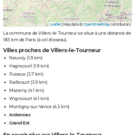
Leaflet
|
Map data ©
OpenStreetMap
contributors
La commune de Villers-le-Tourneur se situe à une distance de
183 km de Paris (à vol d'oiseau).
Villes proches de Villers-le-Tourneur
Neuvizy
(1.9 km)
Hagnicourt
(1.9 km)
Puiseux
(3.7 km)
Raillicourt
(3.9 km)
Mazerny
(4.1 km)
Wignicourt
(4.1 km)
Montigny-sur-Vence
(4.3 km)
Ardennes
Grand Est