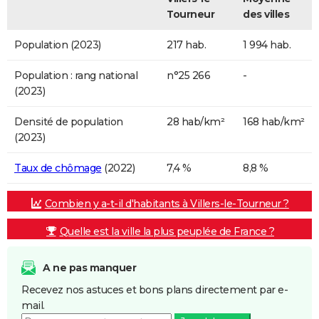
Tourneur
des villes
Population (2023)
217 hab.
1 994 hab.
Population : rang national
n°25 266
-
(2023)
Densité de population
28 hab/km²
168 hab/km²
(2023)
Taux de chômage
(2022)
7,4 %
8,8 %
Combien y a-t-il d'habitants à Villers-le-Tourneur ?
Quelle est la ville la plus peuplée de France ?
A ne pas manquer
Recevez nos astuces et bons plans directement par e-
mail.