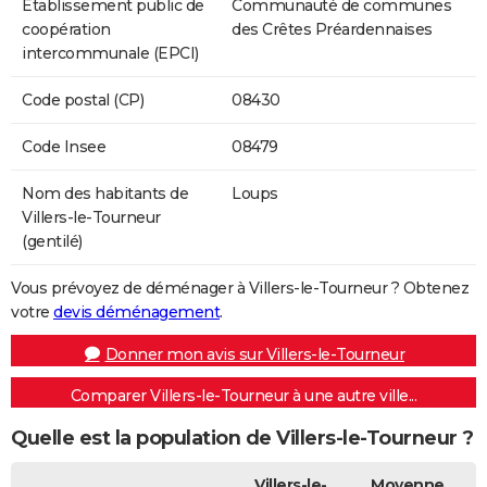
Etablissement public de
Communauté de communes
coopération
des Crêtes Préardennaises
intercommunale (EPCI)
Code postal (CP)
08430
Code Insee
08479
Nom des habitants de
Loups
Villers-le-Tourneur
(gentilé)
Vous prévoyez de déménager à Villers-le-Tourneur ? Obtenez
votre
devis déménagement
.
Donner mon avis sur Villers-le-Tourneur
Comparer Villers-le-Tourneur à une autre ville...
Quelle est la population de Villers-le-Tourneur ?
Villers-le-
Moyenne