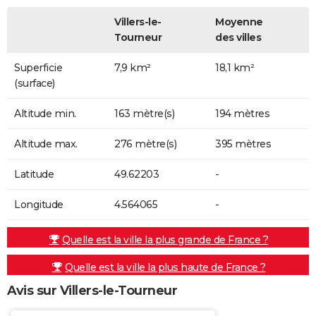
Villers-le-
Moyenne
Tourneur
des villes
Superficie
7,9 km²
18,1 km²
(surface)
Altitude min.
163 mètre(s)
194 mètres
Altitude max.
276 mètre(s)
395 mètres
Latitude
49.62203
-
Longitude
4.564065
-
Quelle est la ville la plus grande de France ?
Quelle est la ville la plus haute de France ?
Avis sur Villers-le-Tourneur