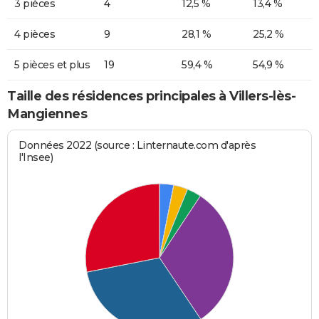
3 pièces
4
12,5 %
13,4 %
4 pièces
9
28,1 %
25,2 %
5 pièces et plus
19
59,4 %
54,9 %
Taille des résidences principales à Villers-lès-
Mangiennes
Données 2022 (source : Linternaute.com d'après
l'Insee)