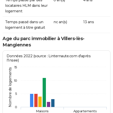
Temps passé par des
0 an(s)
4 ans
locataires HLM dans leur
logement
Temps passé dans un
nc an(s)
13 ans
logement à titre gratuit
Age du parc immobilier à Villers-lès-
Mangiennes
Données 2022 (source : Linternaute.com d'après
l'Insee)
15
Nombre de logements
10
5
0
Maisons
Appartements