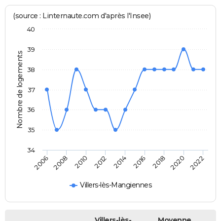
(source : Linternaute.com d'après l'Insee)
40
39
Nombre de logements
38
37
36
35
34
2014
2012
2010
2008
2006
2022
2020
2018
2016
Villers-lès-Mangiennes
Villers-lès-
Moyenne