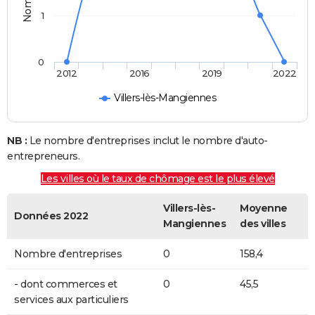
1
0
2012
2016
2019
2022
Villers-lès-Mangiennes
NB :
Le nombre d'entreprises inclut le nombre d'auto-
entrepreneurs.
Les villes où le taux de chômage est le plus élevé
Villers-lès-
Moyenne
Données 2022
Mangiennes
des villes
Nombre d'entreprises
0
158,4
- dont commerces et
0
45,5
services aux particuliers