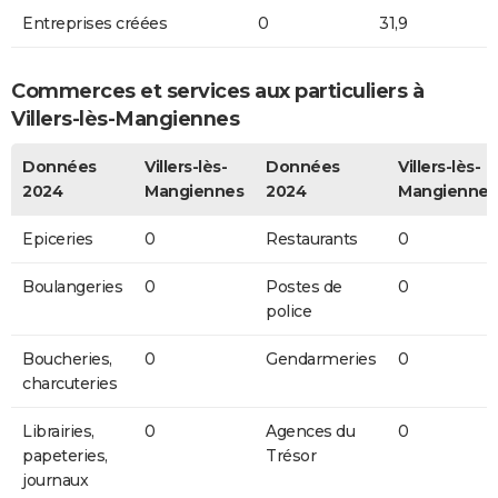
Entreprises créées
0
31,9
Commerces et services aux particuliers à
Villers-lès-Mangiennes
Données
Villers-lès-
Données
Villers-lès-
2024
Mangiennes
2024
Mangiennes
Epiceries
0
Restaurants
0
Boulangeries
0
Postes de
0
police
Boucheries,
0
Gendarmeries
0
charcuteries
Librairies,
0
Agences du
0
papeteries,
Trésor
journaux