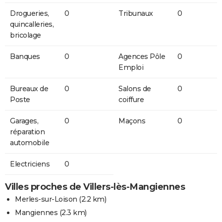
Drogueries,
0
Tribunaux
0
quincalleries,
bricolage
Banques
0
Agences Pôle
0
Emploi
Bureaux de
0
Salons de
0
Poste
coiffure
Garages,
0
Maçons
0
réparation
automobile
Electriciens
0
Villes proches de Villers-lès-Mangiennes
Merles-sur-Loison
(2.2 km)
Mangiennes
(2.3 km)