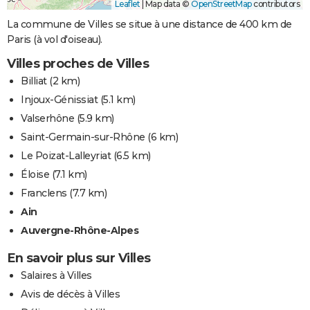
Leaflet
|
Map data ©
OpenStreetMap
contributors
La commune de Villes se situe à une distance de 400 km de
Paris (à vol d'oiseau).
Villes proches de Villes
Billiat
(2 km)
Injoux-Génissiat
(5.1 km)
Valserhône
(5.9 km)
Saint-Germain-sur-Rhône
(6 km)
Le Poizat-Lalleyriat
(6.5 km)
Éloise
(7.1 km)
Franclens
(7.7 km)
Ain
Auvergne-Rhône-Alpes
En savoir plus sur Villes
Salaires à Villes
Avis de décès à Villes