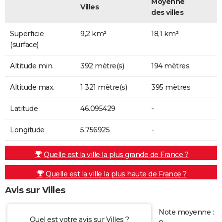
Moyenne
Villes
des villes
Superficie
9,2 km²
18,1 km²
(surface)
Altitude min.
392 mètre(s)
194 mètres
Altitude max.
1 321 mètre(s)
395 mètres
Latitude
46.095429
-
Longitude
5.756925
-
Quelle est la ville la plus grande de France ?
Quelle est la ville la plus haute de France ?
Avis sur Villes
Note moyenne :
Quel est votre avis sur Villes ?