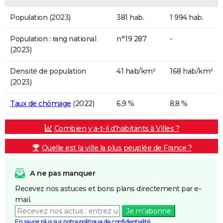
Population (2023)
381 hab.
1 994 hab.
Population : rang national
n°19 287
-
(2023)
Densité de population
41 hab/km²
168 hab/km²
(2023)
Taux de chômage
(2022)
6,9 %
8,8 %
Combien y a-t-il d'habitants à Villes ?
Quelle est la ville la plus peuplée de France ?
A ne pas manquer
Recevez nos astuces et bons plans directement par e-
mail.
Je m'abonne
En savoir plus sur notre politique de confidentialité