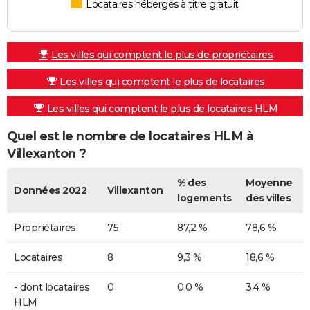
Locataires hébergés à titre gratuit
Les villes qui comptent le plus de propriétaires
Les villes qui comptent le plus de locataires
Les villes qui comptent le plus de locataires HLM
Quel est le nombre de locataires HLM à
Villexanton ?
% des
Moyenne
Données 2022
Villexanton
logements
des villes
Propriétaires
75
87,2 %
78,6 %
Locataires
8
9,3 %
18,6 %
- dont locataires
0
0,0 %
3,4 %
HLM