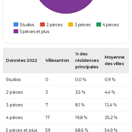
Studios
2 pièces
3 pièces
4 pièces
5 pièces et plus
% des
Moyenne
Données 2022
Villexanton
résidences
des villes
principales
Studios
0
0,0 %
0,9 %
2 pièces
3
3,5 %
4,4 %
3 pièces
7
8,1 %
13,4 %
4 pièces
17
19,8 %
25,2 %
5 pièces et plus
59
68,6 %
54,9 %