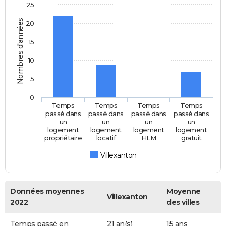
25
Nombres d'années
20
15
10
5
0
Temps
Temps
Temps
Temps
passé dans
passé dans
passé dans
passé dans
un
un
un
un
logement
logement
logement
logement
propriétaire
locatif
HLM
gratuit
Villexanton
Données moyennes
Moyenne
Villexanton
2022
des villes
Temps passé en
21 an(s)
15 ans