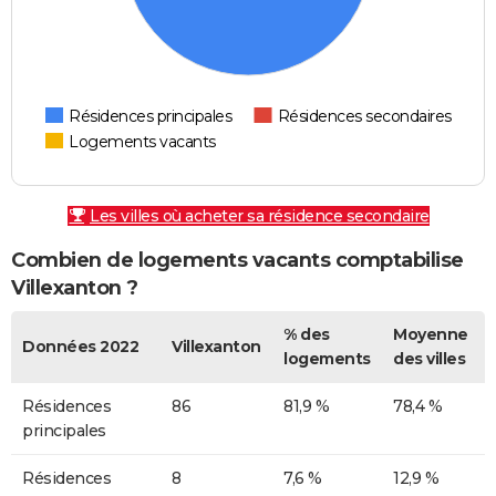
Résidences principales
Résidences secondaires
Logements vacants
Les villes où acheter sa résidence secondaire
Combien de logements vacants comptabilise
Villexanton ?
% des
Moyenne
Données 2022
Villexanton
logements
des villes
Résidences
86
81,9 %
78,4 %
principales
Résidences
8
7,6 %
12,9 %