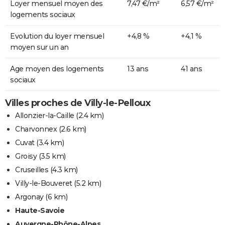
Loyer mensuel moyen des
7,47 €/m²
6,57 €/m²
logements sociaux
Evolution du loyer mensuel
+4,8 %
+4,1 %
moyen sur un an
Age moyen des logements
13 ans
41 ans
sociaux
Villes proches de Villy-le-Pelloux
Allonzier-la-Caille
(2.4 km)
Charvonnex
(2.6 km)
Cuvat
(3.4 km)
Groisy
(3.5 km)
Cruseilles
(4.3 km)
Villy-le-Bouveret
(5.2 km)
Argonay
(6 km)
Haute-Savoie
Auvergne-Rhône-Alpes