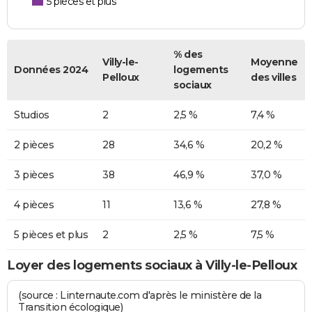
5 pièces et plus
% des
Villy-le-
Moyenne
Données 2024
logements
Pelloux
des villes
sociaux
Studios
2
2,5 %
7,4 %
2 pièces
28
34,6 %
20,2 %
3 pièces
38
46,9 %
37,0 %
4 pièces
11
13,6 %
27,8 %
5 pièces et plus
2
2,5 %
7,5 %
Loyer des logements sociaux à Villy-le-Pelloux
(source : Linternaute.com d'après le ministère de la
Transition écologique)