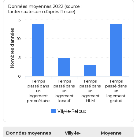
Données moyennes 2022 (source :
Linternaute.com d'après l'Insee)
15
Nombres d'années
10
5
0
Temps
Temps
Temps
Temps
passé dans
passé dans
passé dans
passé dans
un
un
un
un
logement
logement
logement
logement
propriétaire
locatif
HLM
gratuit
Villy-le-Pelloux
Données moyennes
Villy-le-
Moyenne