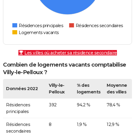
Résidences principales
Résidences secondaires
Logements vacants
Les villes où acheter sa résidence secondaire
Combien de logements vacants comptabilise
Villy-le-Pelloux ?
Villy-le-
% des
Moyenne
Données 2022
Pelloux
logements
des villes
Résidences
392
94,2 %
78,4 %
principales
Résidences
8
1,9 %
12,9 %
secondaires