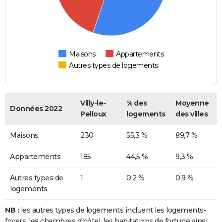
Maisons
Appartements
Autres types de logements
Villy-le-
% des
Moyenne
Données 2022
Pelloux
logements
des villes
Maisons
230
55,3 %
89,7 %
Appartements
185
44,5 %
9,3 %
Autres types de
1
0,2 %
0,9 %
logements
NB :
les autres types de logements incluent les logements-
foyers, les chambres d'hôtel, les habitations de fortune ainsi