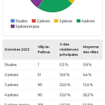
Studios
2 pièces
3 pièces
4 pièces
5 pièces et plus
% des
Villy-le-
Moyenne
Données 2022
résidences
Pelloux
des villes
principales
Studios
1
0,3 %
0,9 %
2 pièces
51
13,0 %
4,4 %
3 pièces
90
23,0 %
13,4 %
4 pièces
90
23,0 %
25,2 %
5 pièces et plus
158
40,3 %
54,9 %