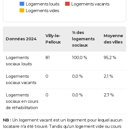
Logements loués
Logements vacants
Logements vides
% des
Villy-le-
Moyenne
Données 2024
logements
Pelloux
des villes
sociaux
Logements
81
100,0 %
95,2 %
sociaux loués
Logements
0
0,0 %
2,1 %
sociaux vacants
Logements
0
0,0 %
2,7 %
sociaux en cours
de réhabilitation
NB :
Un logement vacant est un logement pour lequel aucun
locataire n'a été trouvé. Tandis qu'un logement vide ou cours