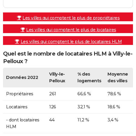
Les villes qui comptent le plus de propriétaires
Les villes qui comptent le plus de locataires
Les villes qui comptent le plus de locataires HLM
Quel est le nombre de locataires HLM à Villy-le-
Pelloux ?
Villy-le-
% des
Moyenne
Données 2022
Pelloux
logements
des villes
Propriétaires
261
66,6 %
78,6 %
Locataires
126
32,1 %
18,6 %
- dont locataires
44
11,2 %
3,4 %
HLM