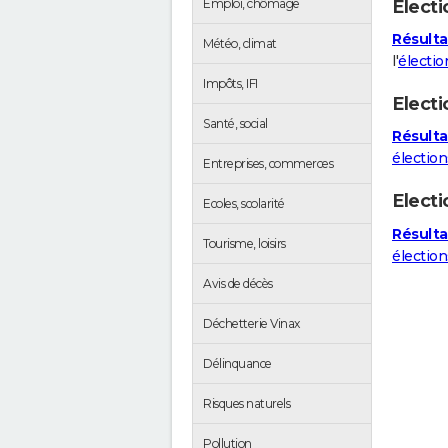
Electi
Emploi, chômage
Résultat
Météo, climat
l'
électio
Impôts, IFI
Electi
Santé, social
Résulta
élection
Entreprises, commerces
Elect
Ecoles, scolarité
Résulta
Tourisme, loisirs
électio
Avis de décès
Déchetterie Vinax
Délinquance
Risques naturels
Pollution