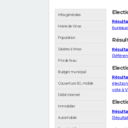
Elect
Infos générales
Résulta
Mairie de Vinax
bureaux
Population
Résul
Résulta
Salaires à Vinax
Référe
Prix de l'eau
Electi
Budget municipal
Résultat
élection
Couverture 5G, mobile
vote à V
Débit Internet
Elect
Immobilier
Résulta
Résulta
Automobile