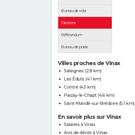
Bureau de vote
Elections
Référendum
Bureau de poste
Villes proches de Vinax
Saleignes
(2.8 km)
Les Éduts
(4.1 km)
Contré
(4.5 km)
Paizay-le-Chapt
(4.6 km)
Saint-Mandé-sur-Brédoire
(5.1 km)
En savoir plus sur Vinax
Salaires à Vinax
Avis de décès à Vinax