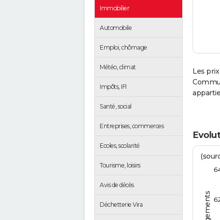
Immobilier
Automobile
Emploi, chômage
Météo, climat
Les prix
Communa
Impôts, IFI
apparti
Santé, social
Entreprises, commerces
Evolut
Ecoles, scolarité
(sourc
Tourisme, loisirs
6
Avis de décès
6
Déchetterie Vira