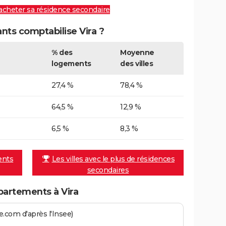
 acheter sa résidence secondaire
ts comptabilise Vira ?
% des
Moyenne
logements
des villes
27,4 %
78,4 %
64,5 %
12,9 %
6,5 %
8,3 %
ents
Les villes avec le plus de résidences
secondaires
artements à Vira
.com d'après l'Insee)