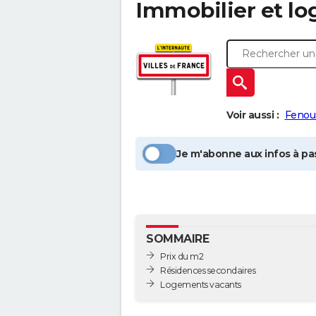
Immobilier et l
Voir aussi :
Fenoui
Je m'abonne aux infos à pas
SOMMAIRE
Prix du m2
Résidences secondaires
Logements vacants