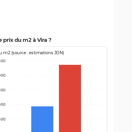
e prix du m2 à Vira ?
au m2 (source : estimations JDN)
500
000
500
000
500