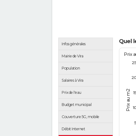
Quel l
Infos générales
Prix 
Mairie de Vira
2
Population
2
Salaires à Vira
Prix au m2
Prix de l'eau
1
Budget municipal
1
Couverture 5G, mobile
Débit Internet