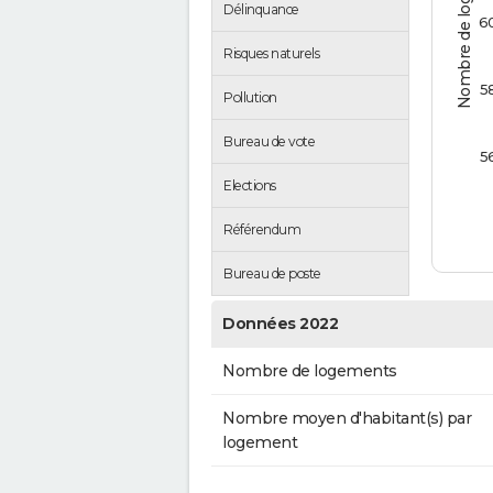
Nombre de logements
Délinquance
6
Risques naturels
5
Pollution
Bureau de vote
5
Elections
Référendum
Bureau de poste
Données 2022
Nombre de logements
Nombre moyen d'habitant(s) par
logement