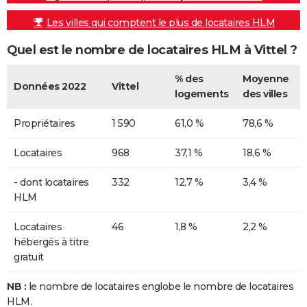
Les villes qui comptent le plus de locataires HLM
Quel est le nombre de locataires HLM à Vittel ?
% des
Moyenne
Données 2022
Vittel
logements
des villes
Propriétaires
1 590
61,0 %
78,6 %
Locataires
968
37,1 %
18,6 %
- dont locataires
332
12,7 %
3,4 %
HLM
Locataires
46
1,8 %
2,2 %
hébergés à titre
gratuit
NB :
le nombre de locataires englobe le nombre de locataires
HLM.