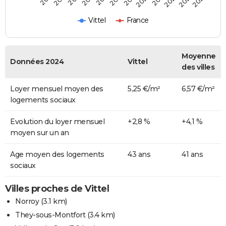
Vittel
France
Moyenne
Données 2024
Vittel
des villes
Loyer mensuel moyen des
5,25 €/m²
6,57 €/m²
logements sociaux
Evolution du loyer mensuel
+2,8 %
+4,1 %
moyen sur un an
Age moyen des logements
43 ans
41 ans
sociaux
Villes proches de Vittel
Norroy
(3.1 km)
They-sous-Montfort
(3.4 km)