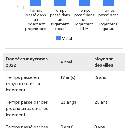
0
Temps
Temps
Temps
Temps
passé dans
passé dans
passé dans
passé dans
un
un
un
un
logement
logement
logement
logement
propriétaire
locatif
HLM
gratuit
Vittel
Données moyennes
Moyenne
Vittel
2022
des villes
Temps passé en
17 an(s)
15 ans
moyenne dans un
logement
Temps passé par des
23 an(s)
20 ans
propriétaires dans leur
logement
Temps passé par des
8 an(s)
8 ans