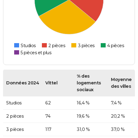
Studios
2 pièces
3 pièces
4 pièces
5 pièces et plus
% des
Moyenne
Données 2024
Vittel
logements
des villes
sociaux
Studios
62
16,4 %
7,4 %
2 pièces
74
19,6 %
20,2 %
3 pièces
117
31,0 %
37,0 %