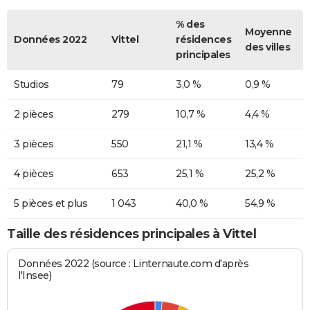
% des
Moyenne
Données 2022
Vittel
résidences
des villes
principales
Studios
79
3,0 %
0,9 %
2 pièces
279
10,7 %
4,4 %
3 pièces
550
21,1 %
13,4 %
4 pièces
653
25,1 %
25,2 %
5 pièces et plus
1 043
40,0 %
54,9 %
Taille des résidences principales à Vittel
Données 2022 (source : Linternaute.com d'après
l'Insee)