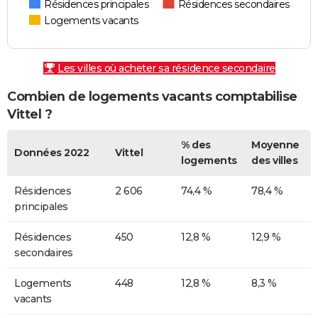
Résidences principales
Résidences secondaires
Logements vacants
Les villes où acheter sa résidence secondaire
Combien de logements vacants comptabilise
Vittel ?
% des
Moyenne
Données 2022
Vittel
logements
des villes
Résidences
2 606
74,4 %
78,4 %
principales
Résidences
450
12,8 %
12,9 %
secondaires
Logements
448
12,8 %
8,3 %
vacants